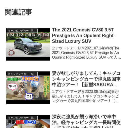
関連記事
The 2021 Genesis GV80 3.5T
キャンピングカー・SUV人気車種
Prestige Is An Opulent Right-
Sized Luxury SUV
1:アウトドアー好き2021.07.14(Wed)The
2021 Genesis GV80 3.5T Prestige Is An
Opulent Right-Sized Luxury SUVって人気
で話題らしいぞ、見逃さないで！！2:
ア...
妻が欲しがりましてん！キャブコ
キャンピングカー・SUV人気車種
ンキャンピングカーで弾丸四国車
中泊ツアー！【新型SAKURAサ
クラ試乗レビュー】
1:アウトドアー好き2020.08.15(Sat)妻が
欲しがりましてん！キャブコンキャンピ
ングカーで弾丸四国車中泊ツアー！【新
型SAKURAサクラ試乗レビュー】って人
気で話題らしいぞ、見逃さないで！！2:
アウトドアー好き2020.08.15...
深夜に強風が襲う海沿いで車中
キャンピングカー・SUV人気車種
泊、軽キャンピングカー長時間使