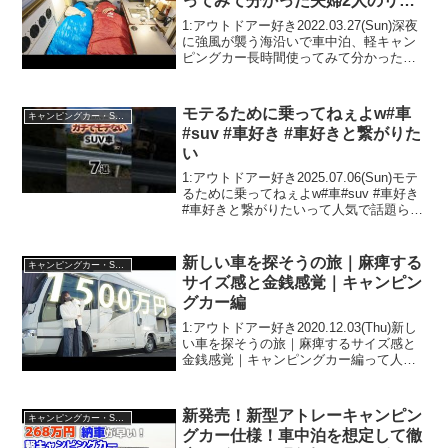
ってみて分かった夫婦2人のリア
ルな感想【瀬戸内海2泊3日車中泊
1:アウトドアー好き2022.03.27(Sun)深夜
旅】
に強風が襲う海沿いで車中泊、軽キャン
ピングカー長時間使ってみて分かった夫
婦2人のリアルな感想【瀬戸内海2泊3日車
中泊旅】って人気で話題らしいぞ、見逃
さないで！！2:アウトドアー好き202...
モテるために乗ってねぇよw#車
キャンピングカー・SUV人気車種
#suv #車好き #車好きと繋がりた
い
1:アウトドアー好き2025.07.06(Sun)モテ
るために乗ってねぇよw#車#suv #車好き
#車好きと繋がりたいって人気で話題らし
いぞ、見逃さないで！！2:アウトドアー
好き2025.07.06(Sun)この動画は注目で
す！3:アウト...
新しい車を探そうの旅｜麻痺する
キャンピングカー・SUV人気車種
サイズ感と金銭感覚｜キャンピン
グカー編
1:アウトドアー好き2020.12.03(Thu)新し
い車を探そうの旅｜麻痺するサイズ感と
金銭感覚｜キャンピングカー編って人気
で話題らしいぞ、見逃さないで！！2:ア
ウトドアー好き2020.12.03(Thu)この動画
は注目です！3:アウトド...
新発売！新型アトレーキャンピン
キャンピングカー・SUV人気車種
グカー仕様！車中泊を想定して徹