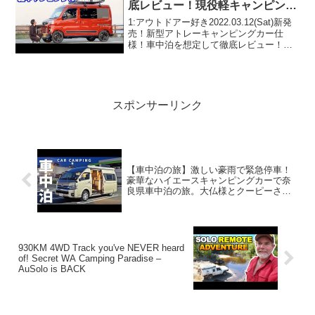
底レビュー！現役軽キャンピング
カー乗りが感じたメリットとデメ
1:アウトドアー好き2022.03.12(Sat)新発
リット
売！新型アトレーキャンピングカー仕
様！車中泊を想定して徹底レビュー！現
役軽キャンピングカー乗りが感じたメリ
ットとデメリットって人気で話題らしい
ぞ、見逃さないで！！2:アウトドアー好
き20...
スポンサーリンク
【車中泊の旅】激しい豪雨で緊急停車！
豪華なハイエースキャンピングカーで奈
良県車中泊の旅。大仏様とクーピーさん
に会いにいく。｜169
930KM 4WD Track you've NEVER heard
of! Secret WA Camping Paradise –
AuSolo is BACK