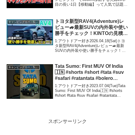
目の長い1日【移動編】って人気で話題ら
しいぞ、見逃さないで！！2:アウトドア
ー好き2021.04.13(Tue)この動画は注目で
す！3:アウトド...
トヨタ新型RAV4(Adventure)レ
キャンピングカー・SUV人気車種
ビュー🚙最新SUVの内外装や使い
勝手をチェック！KINTOの見積り
シミュレーションも実践
1:アウトドアー好き2026.04.18(Sat)トヨ
タ新型RAV4(Adventure)レビュー🚙最新
SUVの内外装や使い勝手をチェック！
KINTOの見積りシミュレーションも実践
って人気で話題らしいぞ、見逃さない
で！！2:アウトドアー好き...
Tata Sumo: First MUV Of India
キャンピングカー・SUV人気車種
🇮🇳 #shorts #short #tata #suv
#safari #ratantata #bolero
#fortuner
1:アウトドアー好き2023.07.04(Tue)Tata
Sumo: First MUV Of India🇮🇳 #shorts
#short #tata #suv #safari #ratantata
#bolero #fortunerっ...
スポンサーリンク