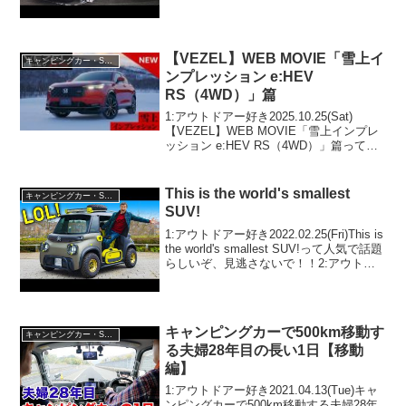
いぞ、見逃さないで！！2:アウトドアー
好き2022.04.17(Sun)この動画は注目で
す！3:アウトドアー好き...
【VEZEL】WEB MOVIE「雪上イ
キャンピングカー・SUV人気車種
ンプレッション e:HEV
RS（4WD）」篇
1:アウトドアー好き2025.10.25(Sat)
【VEZEL】WEB MOVIE「雪上インプレ
ッション e:HEV RS（4WD）」篇って人
気で話題らしいぞ、見逃さないで！！2:
アウトドアー好き2025.10.25(Sat)この動
画は注目...
This is the world's smallest
キャンピングカー・SUV人気車種
SUV!
1:アウトドアー好き2022.02.25(Fri)This is
the world's smallest SUV!って人気で話題
らしいぞ、見逃さないで！！2:アウトド
アー好き2022.02.25(Fri)この動画は注目で
す！3:アウトドア...
キャンピングカーで500km移動す
キャンピングカー・SUV人気車種
る夫婦28年目の長い1日【移動
編】
1:アウトドアー好き2021.04.13(Tue)キャ
ンピングカーで500km移動する夫婦28年