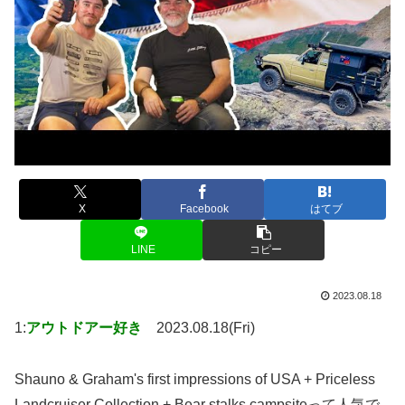
X
Facebook
はてブ
LINE
コピー
2023.08.18
1:
アウトドアー好き
2023.08.18(Fri)
Shauno & Graham's first impressions of USA + Priceless
Landcruiser Collection + Bear stalks campsiteって人気で