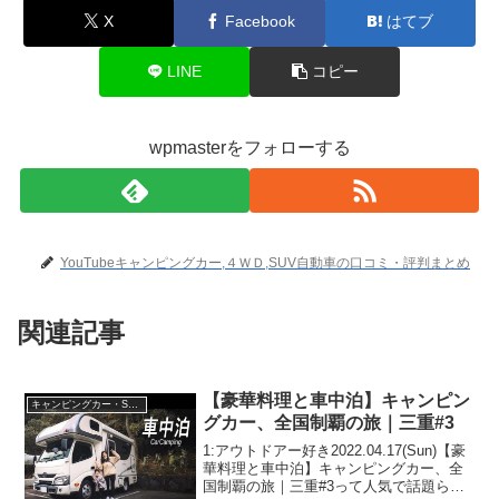
X
Facebook
はてブ
LINE
コピー
wpmasterをフォローする
YouTubeキャンピングカー,４ＷＤ,SUV自動車の口コミ・評判まとめ
関連記事
【豪華料理と車中泊】キャンピン
キャンピングカー・SUV人気車種
グカー、全国制覇の旅｜三重#3
1:アウトドアー好き2022.04.17(Sun)【豪
華料理と車中泊】キャンピングカー、全
国制覇の旅｜三重#3って人気で話題らし