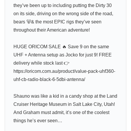
they’ve been up to including putting the Dirty 30
on its side, driving on the wrong side of the road,
bears 🐻& the most EPIC rigs they’ve seen
throughout their American adventure!
HUGE ORICOM SALE 🔥 Save 9 on the same
UHF + Antenna setup as Jocko for just 9! FREE
delivery while stock last 👉
https://oricom.com.au/product/value-pack-uhf360-
uhf-cb-radio-black-6-5dbi-antenna/
Shauno was like a kid in a candy shop at the Land
Cruiser Heritage Museum in Salt Lake City, Utah!
And Graham must admit, it’s one of the coolest
things he’s ever seen…