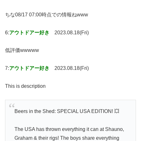
ちな08/17 07:00時点での情報ねwww
6:
アウトドアー好き
2023.08.18(Fri)
低評価wwwww
7:
アウトドアー好き
2023.08.18(Fri)
This is description
Beers in the Shed: SPECIAL USA EDITION! 💥
The USA has thrown everything it can at Shauno,
Graham & their rigs! The boys share everything