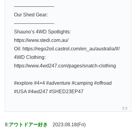
————————-
Our Shed Gear:
————————-
Shauno’s 4WD Spotlights:
https://www.stedi.com.au/
Oil: https://rego2oil.castrol.com/en_au/australia/#/
4WD Clothing:
https://www.4wd247.com/pages/snatch-clothing
#explore #4×4 #adventure #camping #offroad
#USA #4wd247 #SHED23EP47
8:
アウトドアー好き
2023.08.18(Fri)