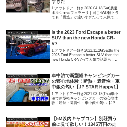
すぎた
1:アウトドアー好き2026.04.18(Sat)農道
ポルシェvsフェラーリ｜同じ4WD軽トラ
でも「構造」が違いすぎたって人気で話
題らしいぞ、見逃さないで！！2:アウト
ドアー好き2026.04.18(Sat)この動画は注
目です！3:アウトド...
Is the 2023 Ford Escape a better
キャンピングカー・SUV人気車種
SUV than the new Honda CR-
V?
1:アウトドアー好き2022.11.26(Sat)Is the
2023 Ford Escape a better SUV than the
new Honda CR-V?って人気で話題らしい
ぞ、見逃さないで！！2:アウトドアー好
き2022...
車中泊で新型軽キャンピングカー
キャンピングカー・SUV人気車種
の寝心地体験！断熱・遮音性・車
中飯の匂い【JP STAR Happy1】
1:アウトドアー好き2021.03.18(Thu)車中
泊で新型軽キャンピングカーの寝心地体
験！断熱・遮音性・車中飯の匂い【JP
STAR Happy1】って人気で話題らしい
ぞ、見逃さないで！！2:アウトドアー好
き2021.03.18(Thu...
【5M以内キャブコン】別荘買う
キャンピングカー・SUV人気車種
前に見て欲しい！1345万円の走