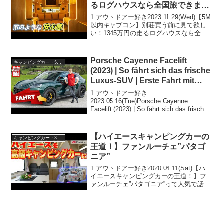
るログハウスなら全国旅できま
す。【ダイレクトカーズ】#車中
1:アウトドアー好き2023.11.29(Wed)【5M
泊 #キャンピングカー
以内キャブコン】別荘買う前に見て欲し
い！1345万円の走るログハウスなら全国
旅できます。【ダイレクトカーズ】#車中
泊 #キャンピングカーって人気で話題ら
しいぞ、見逃さないで！！2:アウ...
Porsche Cayenne Facelift
キャンピングカー・SUV人気車種
(2023) | So fährt sich das frische
Luxus-SUV | Erste Fahrt mit
Jonas Uhlig
1:アウトドアー好き
2023.05.16(Tue)Porsche Cayenne
Facelift (2023) | So fährt sich das frische
Luxus-SUV | Erste Fahrt mit Jonas U...
【ハイエースキャンピングカーの
キャンピングカー・SUV人気車種
王道！】ファンルーチェ”パタゴ
ニア”
1:アウトドアー好き2020.04.11(Sat)【ハ
イエースキャンピングカーの王道！】フ
ァンルーチェ”パタゴニア”って人気で話題
らしいぞ、見逃さないで！！2:アウトド
アー好き2020.04.11(Sat)この動画は注目
です！3:アウトドア...