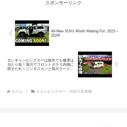
スポンサーリンク
All-New SUVs Worth Waiting For: 2023 –
2024!
古いキャンピングカーは旅先でも修理は
当たり前！旭川でフロントガラス内側に
雨すだれ！ジンギスカンと旭川ラーメン
も食べます！北海道2023その4
ホーム
キャンピングカー・SUV人気車種