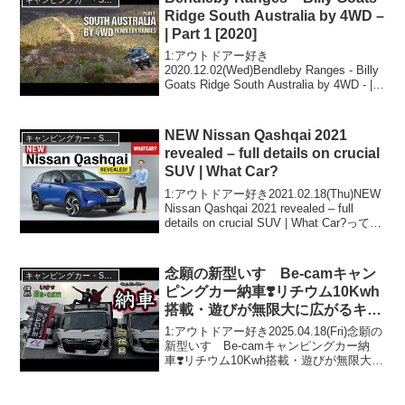
キャンピングカー・SUV人気車種
Ridge South Australia by 4WD –
| Part 1 [2020]
1:アウトドアー好き
2020.12.02(Wed)Bendleby Ranges - Billy
Goats Ridge South Australia by 4WD - |
Part 1 って人気で話題らしいぞ、見逃さ
ないで！！2:アウト...
NEW Nissan Qashqai 2021
キャンピングカー・SUV人気車種
revealed – full details on crucial
SUV | What Car?
1:アウトドアー好き2021.02.18(Thu)NEW
Nissan Qashqai 2021 revealed – full
details on crucial SUV | What Car?って人
気で話題らしいぞ、見逃さないで！！2...
念願の新型いすゞBe-camキャン
キャンピングカー・SUV人気車種
ピングカー納車❣️リチウム10Kwh
搭載・遊びが無限大に広がるキャ
ンピングカーです☆
1:アウトドアー好き2025.04.18(Fri)念願の
新型いすゞBe-camキャンピングカー納
車❣️リチウム10Kwh搭載・遊びが無限大に
広がるキャンピングカーです☆って人気
で話題らしいぞ、見逃さないで！！2:ア
ウトドアー好き2025.0...