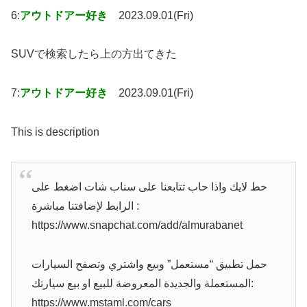
6:
アウトドアー好き
2023.09.01(Fri)
SUVで検索したら上の方出てきた
7:
アウトドアー好き
2023.09.01(Fri)
This is description
حط لايك واذا حاب تتابعنا على سناب شات اضغط على
الرابط لإضافتنا مباشرة :
https://www.snapchat.com/add/almurabanet
حمل تطبيق “مستعمل” وبيع واشتري وتصفح السيارات
المستعملة والجديدة المعروضة للبيع او بيع سيارتك:
https://www.mstaml.com/cars