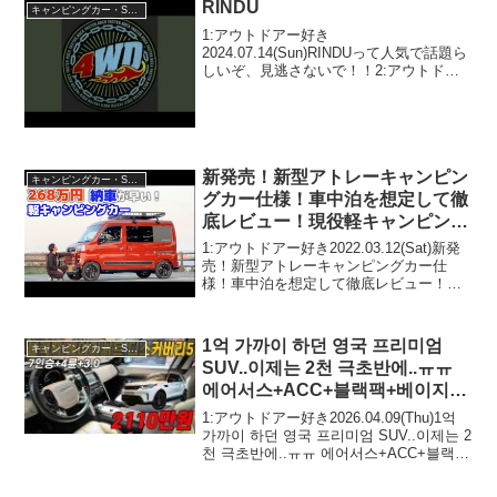
RINDU
キャンピングカー・SUV人気車種
1:アウトドアー好き
2024.07.14(Sun)RINDUって人気で話題ら
しいぞ、見逃さないで！！2:アウトドア
ー好き2024.07.14(Sun)この動画は注目で
す！3:アウトドアー好き
2024.07.14(Sun)4WD BAND -...
新発売！新型アトレーキャンピン
キャンピングカー・SUV人気車種
グカー仕様！車中泊を想定して徹
底レビュー！現役軽キャンピング
カー乗りが感じたメリットとデメ
1:アウトドアー好き2022.03.12(Sat)新発
リット
売！新型アトレーキャンピングカー仕
様！車中泊を想定して徹底レビュー！現
役軽キャンピングカー乗りが感じたメリ
ットとデメリットって人気で話題らしい
ぞ、見逃さないで！！2:アウトドアー好
1억 가까이 하던 영국 프리미엄
キャンピングカー・SUV人気車種
き20...
SUV..이제는 2천 극초반에..ㅠㅠ
에어서스+ACC+블랙팩+베이지시
트!
1:アウトドアー好き2026.04.09(Thu)1억
가까이 하던 영국 프리미엄 SUV..이제는 2
천 극초반에..ㅠㅠ 에어서스+ACC+블랙팩
+베이지시트!って人気で話題らしいぞ、
見逃さないで！！2:アウトドアー好き