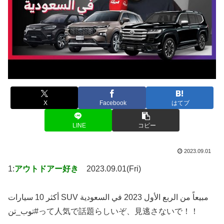
X
Facebook
はてブ
LINE
コピー
2023.09.01
1:
アウトドアー好き
2023.09.01(Fri)
أكثر 10 سيارات SUV مبيعاً من الربع الأول 2023 في السعودية
#توب_تنって人気で話題らしいぞ、見逃さないで！！