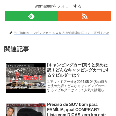
wpmasterをフォローする
YouTubeキャンピングカー,４ＷＤ,SUV自動車の口コミ・評判まとめ
関連記事
[キャンピングカー]買うと決めた
キャンピングカー・SUV人気車種
訳！どんなキャンピングカーにす
る？ビルダーは？
1:アウトドアー好き2024.05.04(Sat)買う
と決めた訳！どんなキャンピングカーに
する？ビルダーは？って人気で話題らし
いぞ、見逃さないで！！2:アウトドアー
好き2024.05.04(Sat)この動画は注目で
す！3:アウトドアー好き2...
Preciso de SUV bom para
キャンピングカー・SUV人気車種
FAMÍLIA, qual COMPRAR?
Lista com DICAS zero km entre