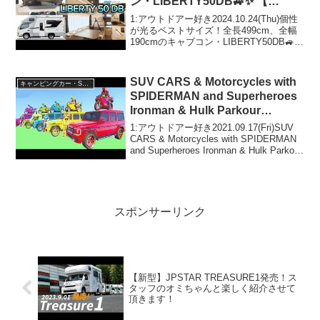
ン・LIBERTY50DB🚙✨️ 【
ANNEXキャンピングカー・リバ
1:アウトドアー好き2024.10.24(Thu)個性
ティ50DB 】
が光るベストサイズ！全長499cm、全幅
190cmのキャブコン・LIBERTY50DB🚙✨️
【 ANNEXキャンピングカー・リバティ
50DB 】って人気で話題らしいぞ、見逃
さないで！！...
SUV CARS & Motorcycles with
キャンピングカー・SUV人気車種
SPIDERMAN and Superheroes
Ironman & Hulk Parkour
Challenge – Gta 5
1:アウトドアー好き2021.09.17(Fri)SUV
CARS & Motorcycles with SPIDERMAN
and Superheroes Ironman & Hulk Parkour
Challenge - Gta 5っ...
スポンサーリンク
【新型】JPSTAR TREASURE1発売！ス
タッフのオミちゃんと楽しく紹介させて
頂きます！