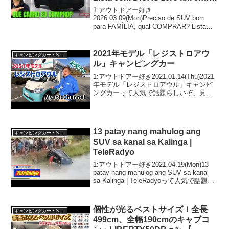
R$ 180 e 200 mil reais
1:アウトドアー好き
2026.03.09(Mon)Preciso de SUV bom
para FAMÍLIA, qual COMPRAR? Lista
com DICAS zero km entre R$ 180 e 200
mil r...
2021年モデル「レジストロアウ
キャンピングカー・SUV人気車種
ル」キャンピングカー
1:アウトドアー好き2021.01.14(Thu)2021
年モデル「レジストロアウル」キャンピ
ングカーって人気で話題らしいぞ、見逃
さないで！！2:アウトドアー好き
2021.01.14(Thu)この動画は注目です！3:
アウトドアー好き2021...
13 patay nang mahulog ang
キャンピングカー・SUV人気車種
SUV sa kanal sa Kalinga |
TeleRadyo
1:アウトドアー好き2021.04.19(Mon)13
patay nang mahulog ang SUV sa kanal
sa Kalinga | TeleRadyoって人気で話題ら
しいぞ、見逃さないで！！2:アウトドア
ー好き2021...
個性が光るベストサイズ！全長
キャンピングカー・SUV人気車種
499cm、全幅190cmのキャブコ