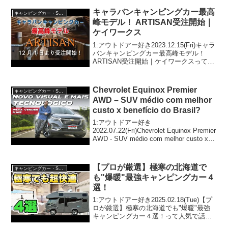
は注目です！3:アウ...
キャラバンキャンピングカー最高
キャンピングカー・SUV人気車種
峰モデル！ ARTISAN受注開始｜
ケイワークス
1:アウトドアー好き2023.12.15(Fri)キャラ
バンキャンピングカー最高峰モデル！
ARTISAN受注開始｜ケイワークスって人
気で話題らしいぞ、見逃さないで！！2:
アウトドアー好き2023.12.15(Fri)この動画
は注目です！3...
Chevrolet Equinox Premier
キャンピングカー・SUV人気車種
AWD – SUV médio com melhor
custo x benefício do Brasil?
1:アウトドアー好き
2022.07.22(Fri)Chevrolet Equinox Premier
AWD - SUV médio com melhor custo x
benefício do Brasil?って人気で話題らし
いぞ、見逃...
【プロが厳選】極寒の北海道で
キャンピングカー・SUV人気車種
も"爆暖"最強キャンピングカー４
選！
1:アウトドアー好き2025.02.18(Tue)【プ
ロが厳選】極寒の北海道でも"爆暖"最強
キャンピングカー４選！って人気で話題
らしいぞ、見逃さないで！！2:アウトド