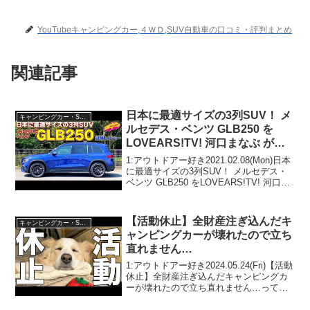
YouTubeキャンピングカー,４ＷＤ,SUV自動車の口コミ・評判まとめ
関連記事
日本に最適サイズの3列SUV！ メ
キャンピングカー・SUV人気車種
ルセデス・ベンツ GLB250 を
LOVEARS!TV! 河口まなぶ が試
乗レビュー
1:アウトドアー好き2021.02.08(Mon)日本
に最適サイズの3列SUV！ メルセデス・
ベンツ GLB250 をLOVEARS!TV! 河口ま
なぶ が試乗レビューって人気で話題らし
いぞ、見逃さないで！！2:アウトドアー
好き2021.0...
【活動休止】全財産注ぎ込んだキ
キャンピングカー・SUV人気車種
ャンピングカーが壊れたので立ち
直れません…
1:アウトドアー好き2024.05.24(Fri)【活動
休止】全財産注ぎ込んだキャンピングカ
ーが壊れたので立ち直れません…って人
気で話題らしいぞ、見逃さないで！！2:
アウトドアー好き2024.05.24(Fri)この動画