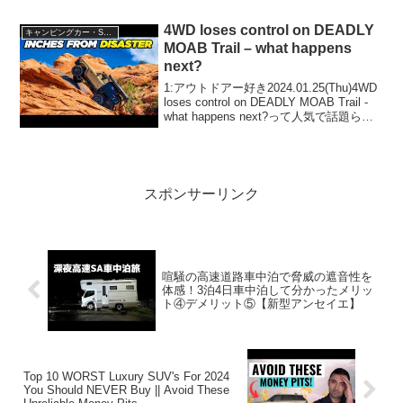
アー好き2025.02.18(Tue)この動画は注目
です！3:アウトドアー...
4WD loses control on DEADLY
キャンピングカー・SUV人気車種
MOAB Trail – what happens
next?
1:アウトドアー好き2024.01.25(Thu)4WD
loses control on DEADLY MOAB Trail -
what happens next?って人気で話題らし
いぞ、見逃さないで！！2:アウトドアー
好き2024.0...
スポンサーリンク
喧騒の高速道路車中泊で脅威の遮音性を
体感！3泊4日車中泊して分かったメリッ
ト④デメリット⑤【新型アンセイエ】
Top 10 WORST Luxury SUV's For 2024
You Should NEVER Buy || Avoid These