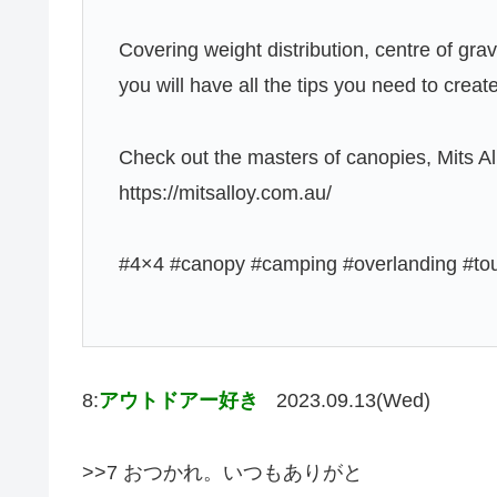
Covering weight distribution, centre of gravi
you will have all the tips you need to cre
Check out the masters of canopies, Mits Al
https://mitsalloy.com.au/
#4×4 #canopy #camping #overlanding #tou
8:
アウトドアー好き
2023.09.13(Wed)
>>7 おつかれ。いつもありがと