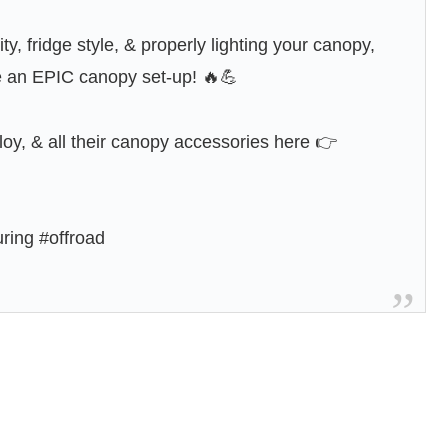
ty, fridge style, & properly lighting your canopy,
ate an EPIC canopy set-up! 🔥💪
loy, & all their canopy accessories here 👉
ring #offroad