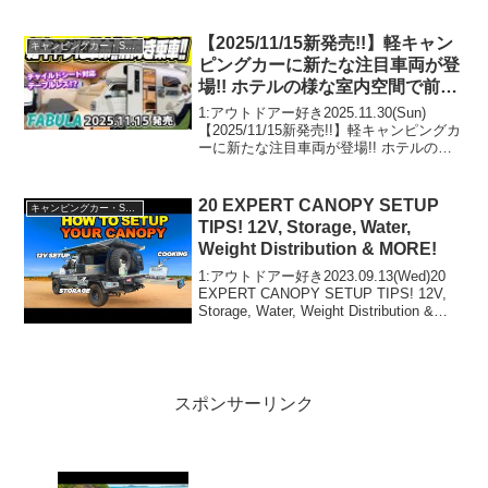
す！...
【2025/11/15新発売!!】軽キャン
キャンピングカー・SUV人気車種
ピングカーに新たな注目車両が登
場!! ホテルの様な室内空間で前向
き乗車の出来る【FABULA】
1:アウトドアー好き2025.11.30(Sun)
【2025/11/15新発売!!】軽キャンピングカ
ーに新たな注目車両が登場!! ホテルの様
な室内空間で前向き乗車の出来る
【FABULA】って人気で話題らしいぞ、
見逃さないで！！2:アウトドア...
20 EXPERT CANOPY SETUP
キャンピングカー・SUV人気車種
TIPS! 12V, Storage, Water,
Weight Distribution & MORE!
1:アウトドアー好き2023.09.13(Wed)20
EXPERT CANOPY SETUP TIPS! 12V,
Storage, Water, Weight Distribution &
MORE!って人気で話題らしいぞ、見逃さ
ないで...
スポンサーリンク