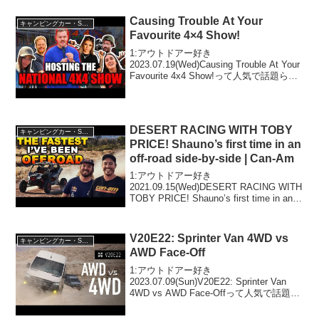
アウトドアー好き2...
Causing Trouble At Your
キャンピングカー・SUV人気車種
Favourite 4×4 Show!
1:アウトドアー好き
2023.07.19(Wed)Causing Trouble At Your
Favourite 4x4 Show!って人気で話題らし
いぞ、見逃さないで！！2:アウトドアー
好き2023.07.19(Wed)この動画は注目...
DESERT RACING WITH TOBY
キャンピングカー・SUV人気車種
PRICE! Shauno’s first time in an
off-road side-by-side | Can-Am
1:アウトドアー好き
2021.09.15(Wed)DESERT RACING WITH
TOBY PRICE! Shauno’s first time in an
off-road side-by-side | Can-Amって人気で
話題ら...
V20E22: Sprinter Van 4WD vs
キャンピングカー・SUV人気車種
AWD Face-Off
1:アウトドアー好き
2023.07.09(Sun)V20E22: Sprinter Van
4WD vs AWD Face-Offって人気で話題ら
しいぞ、見逃さないで！！2:アウトドア
ー好き2023.07.09(Sun)この動画は注目で