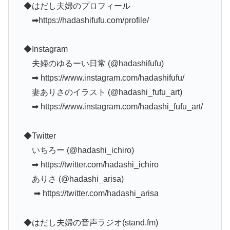
◆はだし夫婦のプロフィール
➡︎https://hadashifufu.com/profile/
◆Instagram
夫婦のゆるーい日常 (@hadashifufu)
➡︎ https://www.instagram.com/hadashifufu/
妻ありさのイラスト (@hadashi_fufu_art)
➡︎ https://www.instagram.com/hadashi_fufu_art/
◆Twitter
いちろー (@hadashi_ichiro)
➡︎ https://twitter.com/hadashi_ichiro
ありさ (@hadashi_arisa)
➡︎ https://twitter.com/hadashi_arisa
◆はだし夫婦の音声ラジオ(stand.fm)