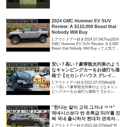
す！3:アウトドアー好き
2023.11.06(Mon)...
2024 GMC Hummer EV SUV
キャンピングカー・SUV人気車種
Review: A $110,000 Beast that
Nobody Will Buy
1:アウトドアー好き2024.07.04(Thu)2024
GMC Hummer EV SUV Review: A 0,000
Beast that Nobody Will Buyって人気で話
題らしいぞ、見逃さないで！！2:アウト
ドアー好き...
安い？高い？豪華観光列車のよう
キャンピングカー・SUV人気車種
なキャンピングカーをお値打ち価
格で【セカンドハウス グレイス
プレミアム ハイエース】
1:アウトドアー好き2021.07.07(Wed)安
い？高い？豪華観光列車のようなキャン
ピングカーをお値打ち価格で【セカンド
ハウス グレイスプレミアム ハイエース】
って人気で話題らしいぞ、見逃さない
で！！2:アウトドアー好き2021.07....
"한다는 말이 고작 그거냐 ㅋㅋ"
キャンピングカー・SUV人気車種
제네시스보다 싼 초특급 SUV를 진
짜 국내 출시하자 현대차 관계자가
보인 현실 반응, 결국 네티즌들 "아
1:アウトドアー好き2021.04.07(Wed)"한