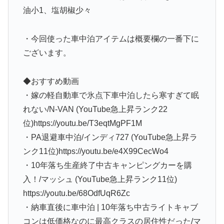
油小1、塩胡椒少々
・今回使った車中泊アイテムは概要欄の一番下に
ございます。
◆おすすめ動画
・嫁の軽自動車で氷点下車中泊したら寒すぎて眠
れない/N-VAN (YouTube急上昇ランク22
位)https://youtu.be/T3eqtMgPF1M
・PA退避車中泊/インディ727 (YouTube急上昇ラ
ンク11位)https://youtu.be/e4X99CecWo4
・10年落ち生産終了中古キャンピングカーを購
入！/マッシュ (YouTube急上昇ランク11位)
https://youtu.be/68OdfUqR6Zc
・納車直後に車中泊 | 10年落ち中古ライトキャブ
コンは低価格なのに最高クラスの居住性だった/マ