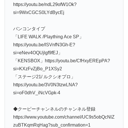
https://youtu.be/ndL29ofW1Ok?
si=9WxCGCS0LYdBycEj
バンコンタイプ
「LIFE WALK /Plaything Ace SP」
https://youtu.be/lSVnfN3Gh-E?
si=eNev4OQUjlgf9fEJ」
「KENSBOX」https://youtu.be/CfHxyEREpPA?
si=KXzFvZjBo_P1XSy2
「ステージ21/ ルクシオプロ」
https://youtu.be/3V0N3tzwLNA?
si=oF0dhV_iNcVGpk-4
◆クーピーチャンネルのチャンネル登録
https://www.youtube.com/channel/UC9s5obQcNlZ
zuBTKqmRqHag?sub_confirmation=1