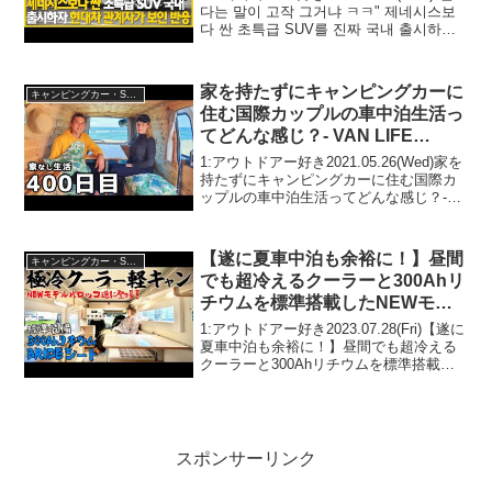
직 정신 못차렸네" 소리까지 나온
다는 말이 고작 그거냐 ㅋㅋ" 제네시스보
다 싼 초특급 SUV를 진짜 국내 출시하자
이유는요
현대차 관계자가 보인 현실 반응, 결국 네
티즌들 "아직 정신 못차렸네" 소리까지 나
온...
家を持たずにキャンピングカーに
キャンピングカー・SUV人気車種
住む国際カップルの車中泊生活っ
てどんな感じ？- VAN LIFE
JAPAN 127
1:アウトドアー好き2021.05.26(Wed)家を
持たずにキャンピングカーに住む国際カ
ップルの車中泊生活ってどんな感じ？-
VAN LIFE JAPAN 127って人気で話題ら
しいぞ、見逃さないで！！2:アウトドア
ー好き2021.05....
【遂に夏車中泊も余裕に！】昼間
キャンピングカー・SUV人気車種
でも超冷えるクーラーと300Ahリ
チウムを標準搭載したNEWモデ
ル軽キャンピングカー『バロッコ
1:アウトドアー好き2023.07.28(Fri)【遂に
Tパッケージ』が登場！徹底紹介
夏車中泊も余裕に！】昼間でも超冷える
クーラーと300Ahリチウムを標準搭載し
します！
たNEWモデル軽キャンピングカー『バロ
ッコTパッケージ』が登場！徹底紹介しま
す！って人気で話題らしいぞ、見逃...
スポンサーリンク