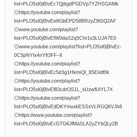
list=PLO5sI0jBlvEc7QjtrgdPGDVp7YZHSGAMk
◎https://youtube.com/playlist?
list=PLO5sI0jBlvEe8GbEPD5IlBRzyZ9tSQ2AF
◎www.youtube.com/playlist?
list=PLO5sI0jBlvEfW0daS2q5Chr1s3LUJA7E0
◎www.youtube.com/playlist?list=PLO5sI0jBlvEc-
0C5pNYIx4nYfi3FF–II
◎https://youtube.com/playlist?
list=PLO5sI0jBlvEc5d3g1HkmiQI_85Eildf0k
◎https://youtube.com/playlist?
list=PLO5sI0jBlvEf83cdrOS1L_sUzwfUlYL7X
◎https://youtube.com/playlist?
list=PLO5sI0jBlvEdDKYmuxkESSxVLRGQ6VJh8
◎https://www.youtube.com/playlist?
list=PLO5sI0jBlvEcGTG6JfMaSLA2yZYbQLy2B