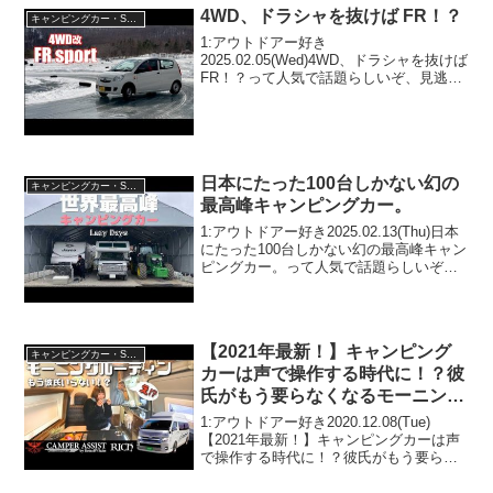
す！3:ア...
4WD、ドラシャを抜けば FR！？
キャンピングカー・SUV人気車種
1:アウトドアー好き
2025.02.05(Wed)4WD、ドラシャを抜けば
FR！？って人気で話題らしいぞ、見逃さ
ないで！！2:アウトドアー好き
2025.02.05(Wed)この動画は注目です！3:
アウトドアー好き2025.02.05(We...
日本にたった100台しかない幻の
キャンピングカー・SUV人気車種
最高峰キャンピングカー。
1:アウトドアー好き2025.02.13(Thu)日本
にたった100台しかない幻の最高峰キャン
ピングカー。って人気で話題らしいぞ、
見逃さないで！！2:アウトドアー好き
2025.02.13(Thu)この動画は注目です！3:
アウトドアー好き20...
【2021年最新！】キャンピング
キャンピングカー・SUV人気車種
カーは声で操作する時代に！？彼
氏がもう要らなくなるモーニング
ルーティン【CAMPER ASSIST
1:アウトドアー好き2020.12.08(Tue)
RICH】
【2021年最新！】キャンピングカーは声
で操作する時代に！？彼氏がもう要らな
くなるモーニングルーティン【CAMPER
ASSIST RICH】って人気で話題らしい