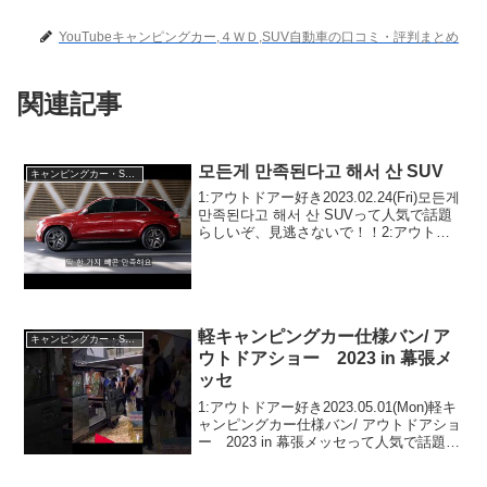
YouTubeキャンピングカー,４ＷＤ,SUV自動車の口コミ・評判まとめ
関連記事
모든게 만족된다고 해서 산 SUV
キャンピングカー・SUV人気車種
1:アウトドアー好き2023.02.24(Fri)모든게
만족된다고 해서 산 SUVって人気で話題
らしいぞ、見逃さないで！！2:アウトド
アー好き2023.02.24(Fri)この動画は注目で
す！3:アウトドアー好き2023.02.24(F...
軽キャンピングカー仕様バン/ ア
キャンピングカー・SUV人気車種
ウトドアショー 2023 in 幕張メ
ッセ
1:アウトドアー好き2023.05.01(Mon)軽キ
ャンピングカー仕様バン/ アウトドアショ
ー 2023 in 幕張メッセって人気で話題ら
しいぞ、見逃さないで！！2:アウトドア
ー好き2023.05.01(Mon)この動画は注目で