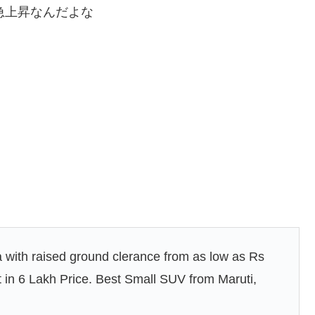
と急上昇なんだよな
a with raised ground clerance from as low as Rs
in 6 Lakh Price. Best Small SUV from Maruti,