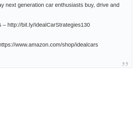
way next generation car enthusiasts buy, drive and
 – http://bit.ly/IdealCarStrategies130
ps://www.amazon.com/shop/idealcars