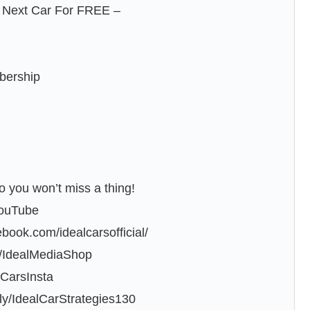
Next Car For FREE –
mbership
o you won’t miss a thing!
YouTube
ook.com/idealcarsofficial/
ly/IdealMediaShop
lCarsInsta
.ly/IdealCarStrategies130