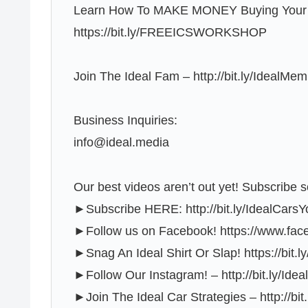
Learn How To MAKE MONEY Buying Your 
https://bit.ly/FREEICSWORKSHOP
Join The Ideal Fam – http://bit.ly/IdealMe
Business Inquiries:
info@ideal.media
Our best videos aren’t out yet! Subscribe s
►Subscribe HERE: http://bit.ly/IdealCars
►Follow us on Facebook! https://www.faceb
►Snag An Ideal Shirt Or Slap! https://bit.
►Follow Our Instagram! – http://bit.ly/Idea
►Join The Ideal Car Strategies – http://bit