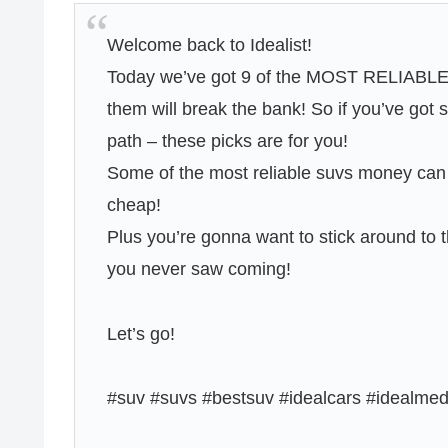
Welcome back to Idealist!
Today we’ve got 9 of the MOST RELIABLE S
them will break the bank! So if you’ve got stu
path – these picks are for you!
Some of the most reliable suvs money can 
cheap!
Plus you’re gonna want to stick around to
you never saw coming!
Let’s go!
#suv #suvs #bestsuv #idealcars #idealm