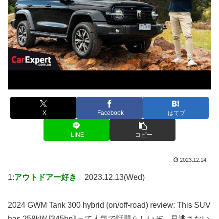
X
Facebook
はてブ
LINE
コピー
2023.12.14
1:
アウトドアー好き
2023.12.13(Wed)
2024 GWM Tank 300 hybrid (on/off-road) review: This SUV
has 258kW [345hp]!って人気で話題らしいぞ、見逃さない