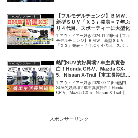
2024.10.17(...
【フルモデルチェンジ】ＢＭＷ、
キャンピングカー・SUV人気車種
新型ＳＵＶ「Ｘ３」発表＝７年ぶ
り４代目、スポーティーに大型化
1:アウトドアー好き2024.11.29(Fri)【フル
モデルチェンジ】ＢＭＷ、新型ＳＵＶ
「Ｘ３」発表＝７年ぶり４代目、スポー
ティーに大型化って人気で話題らしい
ぞ、見逃さないで！！2:アウトドアー好
き2024.11.29(Fri)この動画は...
熱門SUV的好與壞? 車主真實告
キャンピングカー・SUV人気車種
白！Honda CR-V、Mazda CX-
5、Nissan X-Trail【車主長期追蹤
Ep2】
1:アウトドアー好き2020.09.11(Fri)熱門
SUV的好與壞? 車主真實告白！Honda
CR-V、Mazda CX-5、Nissan X-Trail【車
主長期追蹤 Ep2】って人気で話題らしい
ぞ、見逃さないで！！2:アウトドアー
好...
スポンサーリンク