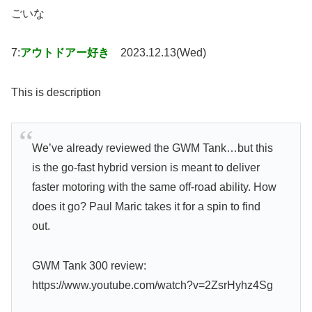
ごいな
7:
アウトドアー好き
2023.12.13(Wed)
This is description
We’ve already reviewed the GWM Tank…but this
is the go-fast hybrid version is meant to deliver
faster motoring with the same off-road ability. How
does it go? Paul Maric takes it for a spin to find
out.
GWM Tank 300 review:
https://www.youtube.com/watch?v=2ZsrHyhz4Sg