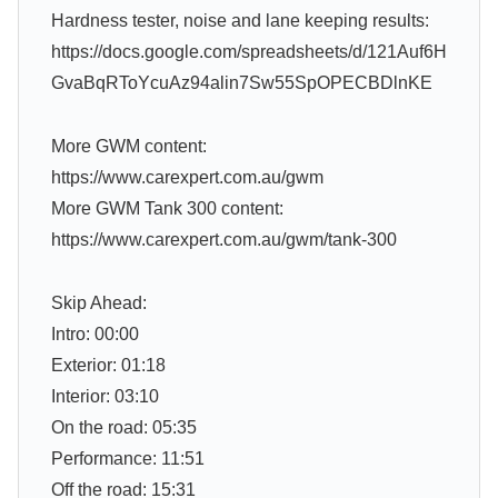
Hardness tester, noise and lane keeping results:
https://docs.google.com/spreadsheets/d/121Auf6H
GvaBqRToYcuAz94alin7Sw55SpOPECBDlnKE
More GWM content:
https://www.carexpert.com.au/gwm
More GWM Tank 300 content:
https://www.carexpert.com.au/gwm/tank-300
Skip Ahead:
Intro: 00:00
Exterior: 01:18
Interior: 03:10
On the road: 05:35
Performance: 11:51
Off the road: 15:31