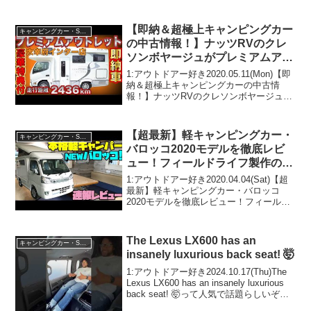
話題らしいぞ、見逃さないで！！2:アウ
トドアー好き2022.06.11(Sat)この動画は
注目で...
【即納＆超極上キャンピングカー
キャンピングカー・SUV人気車種
の中古情報！】ナッツRVのクレ
ソンボヤージュがプレミアムアウ
トレット車として太宰府インター
1:アウトドアー好き2020.05.11(Mon)【即
店から登場！
納＆超極上キャンピングカーの中古情
報！】ナッツRVのクレソンボヤージュが
プレミアムアウトレット車として太宰府
インター店から登場！って人気で話題ら
しいぞ、見逃さないで！！2:アウトドア
【超最新】軽キャンピングカー・
キャンピングカー・SUV人気車種
ー好...
バロッコ2020モデルを徹底レビ
ュー！フィールドライフ製作の本
格軽キャブコン！車中泊にもクル
1:アウトドアー好き2020.04.04(Sat)【超
マ旅にも最強なハイゼットトラッ
最新】軽キャンピングカー・バロッコ
2020モデルを徹底レビュー！フィールド
クベースの軽キャンパー！
ライフ製作の本格軽キャブコン！車中泊
にもクルマ旅にも最強なハイゼットトラ
ックベースの軽キャンパー！って人気で
The Lexus LX600 has an
キャンピングカー・SUV人気車種
話題...
insanely luxurious back seat! 🤯
1:アウトドアー好き2024.10.17(Thu)The
Lexus LX600 has an insanely luxurious
back seat! 🤯って人気で話題らしいぞ、
見逃さないで！！2:アウトドアー好き