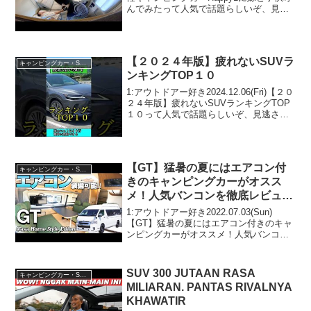
んでみたって人気で話題らしいぞ、見逃
さないで！！2:アウトドアー好き
2021.06.10(Thu)この動画は注目です！3:
アウトドアー好き202...
【２０２４年版】疲れないSUVラ
キャンピングカー・SUV人気車種
ンキングTOP１０
1:アウトドアー好き2024.12.06(Fri)【２０
２４年版】疲れないSUVランキングTOP
１０って人気で話題らしいぞ、見逃さな
いで！！2:アウトドアー好き
2024.12.06(Fri)この動画は注目です！3:ア
ウトドアー好き2024....
【GT】猛暑の夏にはエアコン付
キャンピングカー・SUV人気車種
きのキャンピングカーがオスス
メ！人気バンコンを徹底レビュ
ー！【トイファクトリー】
1:アウトドアー好き2022.07.03(Sun)
【GT】猛暑の夏にはエアコン付きのキャ
ンピングカーがオススメ！人気バンコン
を徹底レビュー！【トイファクトリー】
って人気で話題らしいぞ、見逃さない
で！！2:アウトドアー好き2022.07.03...
SUV 300 JUTAAN RASA
キャンピングカー・SUV人気車種
MILIARAN. PANTAS RIVALNYA
KHAWATIR