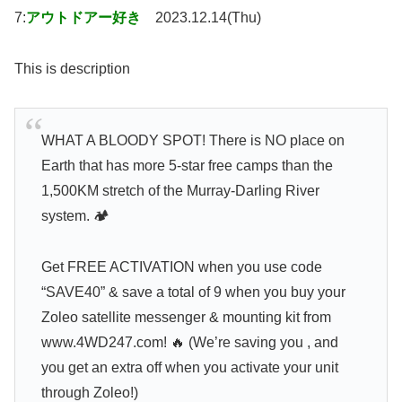
7:
アウトドアー好き
2023.12.14(Thu)
This is description
WHAT A BLOODY SPOT! There is NO place on
Earth that has more 5-star free camps than the
1,500KM stretch of the Murray-Darling River
system. 🏕️
Get FREE ACTIVATION when you use code
“SAVE40” & save a total of 9 when you buy your
Zoleo satellite messenger & mounting kit from
www.4WD247.com! 🔥 (We’re saving you , and
you get an extra off when you activate your unit
through Zoleo!)