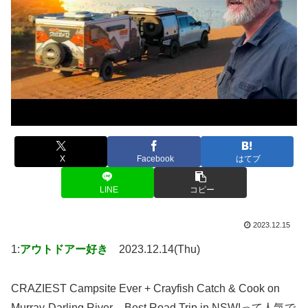
X
Facebook
はてブ
LINE
コピー
2023.12.15
1:
アウトドアー好き
2023.12.14(Thu)
CRAZIEST Campsite Ever + Crayfish Catch & Cook on
Murray-Darling River – Best Road Trip in NSW!って人気で