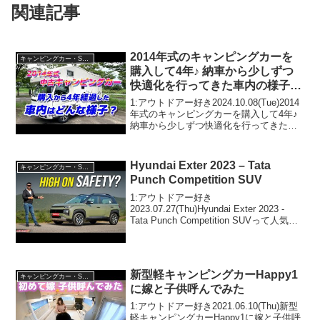
関連記事
2014年式のキャンピングカーを
キャンピングカー・SUV人気車種
購入して4年♪ 納車から少しずつ
快適化を行ってきた車内の様子や
収納などをご紹介します😊
1:アウトドアー好き2024.10.08(Tue)2014
年式のキャンピングカーを購入して4年♪
納車から少しずつ快適化を行ってきた車
内の様子や収納などをご紹介します😊っ
て人気で話題らしいぞ、見逃さない
で！！2:アウトドアー好き2024.1...
Hyundai Exter 2023 – Tata
キャンピングカー・SUV人気車種
Punch Competition SUV
1:アウトドアー好き
2023.07.27(Thu)Hyundai Exter 2023 -
Tata Punch Competition SUVって人気で
話題らしいぞ、見逃さないで！！2:アウ
トドアー好き2023.07.27(Thu)この動...
新型軽キャンピングカーHappy1
キャンピングカー・SUV人気車種
に嫁と子供呼んでみた
1:アウトドアー好き2021.06.10(Thu)新型
軽キャンピングカーHappy1に嫁と子供呼