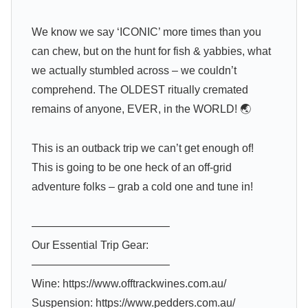
We know we say ‘ICONIC’ more times than you
can chew, but on the hunt for fish & yabbies, what
we actually stumbled across – we couldn’t
comprehend. The OLDEST ritually cremated
remains of anyone, EVER, in the WORLD! 🌏
This is an outback trip we can’t get enough of!
This is going to be one heck of an off-grid
adventure folks – grab a cold one and tune in!
————————————–
Our Essential Trip Gear:
————————————–
Wine: https://www.offtrackwines.com.au/
Suspension: https://www.pedders.com.au/