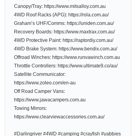
Canopy/Tray: https://www.mitsalloy.com.au
4WD Roof Racks (APG): https://rola.com.au/
Graham’s UHF/Comms: https://uniden.com.au/
Recovery Boards: https://www.maxtrax.com.au/
4WD Protective Paint: https://raptordiy.com.au/
4WD Brake System: https://www.bendix.com.au/
Offroad Winches: https://www.runvawinch.com.au
Throttle Controllers: https://www.ultimate9.co/au/
Satellite Communicator:
https://www.zoleo.com/en-au
Off Road Camper Vans:
https://www.jawacampers.com.au
Towing Mirrors:
https://www.clearviewaccessories.com.au/
#Darlingriver #4WD #camping #crayfish #yabbies