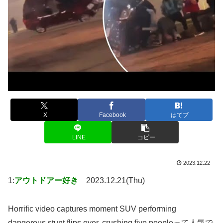
X
Facebook
はてブ
LINE
コピー
2023.12.22
1:
アウトドアー好き
2023.12.21(Thu)
Horrific video captures moment SUV performing
dangerous stunt flips over, crushing five peopleって人気で