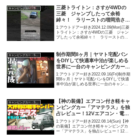
さないで！！2:アウトドアー好き
2024.10.14(Mon)この動画は注目...
三菱トライトン：さすが4WDの
キャンピングカー・SUV人気車種
三菱 ジャンプしたって余裕
綽々！ ラリーストの増岡浩さん
がドライビングを披露！ CG編
1:アウトドアー好き2024.12.09(Mon)三菱
集部の竹下元太郎がレビューしま
トライトン：さすが4WDの三菱 ジャン
プしたって余裕綽々！ ラリーストの増
す #shorts
岡浩さんがドライビングを披露！ CG編
集部の竹下元太郎がレビューします
#shortsって人気で話題らしいぞ、見...
制作期間8ヶ月｜ヤマト宅配バン
キャンピングカー・SUV人気車種
をDIYして快適車中泊が楽しめる
世界に一台のキャンピングカーが
遂に完成！
1:アウトドアー好き2022.09.16(Fri)制作期
間8ヶ月｜ヤマト宅配バンをDIYして快適
車中泊が楽しめる世界に一台のキャンピ
ングカーが遂に完成！って人気で話題ら
しいぞ、見逃さないで！！2:アウトドア
ー好き2022.09.16(Fri...
【神の装備】エアコン付き軽キャ
キャンピングカー・SUV人気車種
ンピングカー「アマテラス」を独
占レビュー！12Vエアコン・電子
レンジ・リチウムイオンバッテリ
1:アウトドアー好き2022.08.14(Sun)【神
ー・冷蔵庫を搭載の軽キャンパ
の装備】エアコン付き軽キャンピングカ
ー「アマテラス」を独占レビュー！12V
ー！タイムトラベルカンパニー
エアコン・電子レンジ・リチウムイオン