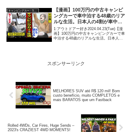
発・快適車中泊車！
バッテリー・冷蔵庫を搭載の軽キャンパ
ー！タイムトラベルカンパニー発・快適
【漫画】100万円の中古キャンピ
キャンピングカー・SUV人気車種
車中...
ングカーで車中泊する48歳のリア
ルな生活。日本人の4割が車中
泊…車内で飯を作る…【メシのタ
1:アウトドアー好き2024.04.23(Tue)【漫
ネ】
画】100万円の中古キャンピングカーで車
中泊する48歳のリアルな生活。日本人の4
割が車中泊…車内で飯を作る…【メシの
タネ】って人気で話題らしいぞ、見逃さ
ないで！！2:アウトドアー好き20...
スポンサーリンク
MELHORES SUV até R$ 120 mil! Bom
custo benefício, muito COMPLETOS e
mais BARATOS que um Fastback
Rolled 4WDs, Car Fires, Huge Sends –
2023's CRAZIEST 4WD MOMENTS!