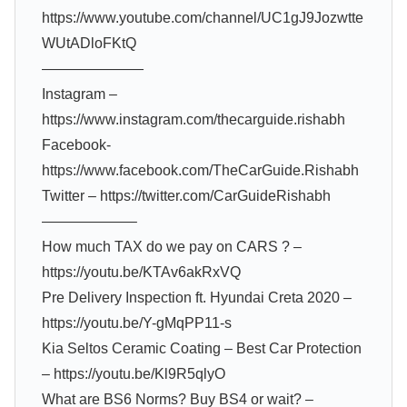
https://www.youtube.com/channel/UC1gJ9Jozwtte
WUtADloFKtQ
———————
Instagram –
https://www.instagram.com/thecarguide.rishabh
Facebook-
https://www.facebook.com/TheCarGuide.Rishabh
Twitter – https://twitter.com/CarGuideRishabh
——————–
How much TAX do we pay on CARS ? –
https://youtu.be/KTAv6akRxVQ
Pre Delivery Inspection ft. Hyundai Creta 2020 –
https://youtu.be/Y-gMqPP11-s
Kia Seltos Ceramic Coating – Best Car Protection
– https://youtu.be/Kl9R5qlyO
What are BS6 Norms? Buy BS4 or wait? –