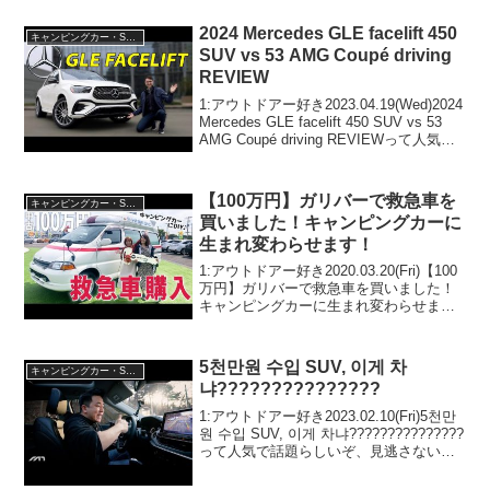
2024 Mercedes GLE facelift 450
キャンピングカー・SUV人気車種
SUV vs 53 AMG Coupé driving
REVIEW
1:アウトドアー好き2023.04.19(Wed)2024
Mercedes GLE facelift 450 SUV vs 53
AMG Coupé driving REVIEWって人気で
話題らしいぞ、見逃さないで！！2:アウ
トドアー好き...
【100万円】ガリバーで救急車を
キャンピングカー・SUV人気車種
買いました！キャンピングカーに
生まれ変わらせます！
1:アウトドアー好き2020.03.20(Fri)【100
万円】ガリバーで救急車を買いました！
キャンピングカーに生まれ変わらせま
す！って人気で話題らしいぞ、見逃さな
いで！！2:アウトドアー好き
2020.03.20(Fri)This movi...
5천만원 수입 SUV, 이게 차
キャンピングカー・SUV人気車種
냐???????????????
1:アウトドアー好き2023.02.10(Fri)5천만
원 수입 SUV, 이게 차냐???????????????
って人気で話題らしいぞ、見逃さない
で！！2:アウトドアー好き2023.02.10(Fri)
この動画は注目です！3:アウトドア...