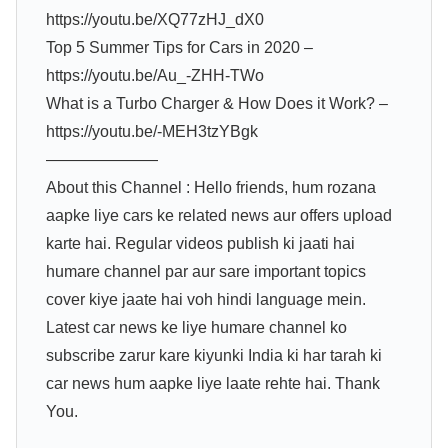
https://youtu.be/XQ77zHJ_dX0
Top 5 Summer Tips for Cars in 2020 –
https://youtu.be/Au_-ZHH-TWo
What is a Turbo Charger & How Does it Work? –
https://youtu.be/-MEH3tzYBgk
———————
About this Channel : Hello friends, hum rozana
aapke liye cars ke related news aur offers upload
karte hai. Regular videos publish ki jaati hai
humare channel par aur sare important topics
cover kiye jaate hai voh hindi language mein.
Latest car news ke liye humare channel ko
subscribe zarur kare kiyunki India ki har tarah ki
car news hum aapke liye laate rehte hai. Thank
You.