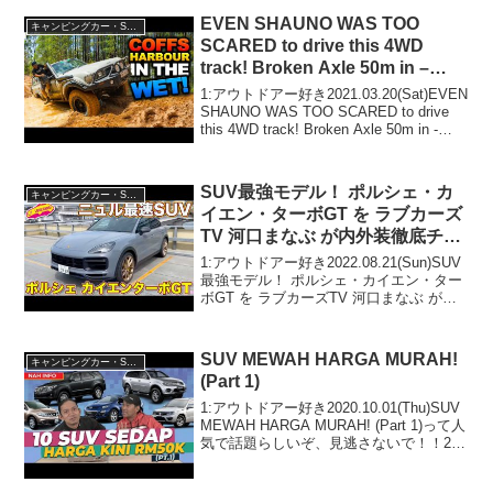
EVEN SHAUNO WAS TOO
キャンピングカー・SUV人気車種
SCARED to drive this 4WD
track! Broken Axle 50m in –
what happens next?
1:アウトドアー好き2021.03.20(Sat)EVEN
SHAUNO WAS TOO SCARED to drive
this 4WD track! Broken Axle 50m in -
what happens next?って人気...
SUV最強モデル！ ポルシェ・カ
キャンピングカー・SUV人気車種
イエン・ターボGT を ラブカーズ
TV 河口まなぶ が内外装徹底チェ
ック！
1:アウトドアー好き2022.08.21(Sun)SUV
最強モデル！ ポルシェ・カイエン・ター
ボGT を ラブカーズTV 河口まなぶ が内
外装徹底チェック！って人気で話題らし
いぞ、見逃さないで！！2:アウトドアー
好き2022.08.21(S...
SUV MEWAH HARGA MURAH!
キャンピングカー・SUV人気車種
(Part 1)
1:アウトドアー好き2020.10.01(Thu)SUV
MEWAH HARGA MURAH! (Part 1)って人
気で話題らしいぞ、見逃さないで！！2:
アウトドアー好き2020.10.01(Thu)この動
画は注目です！3:アウトドアー好...