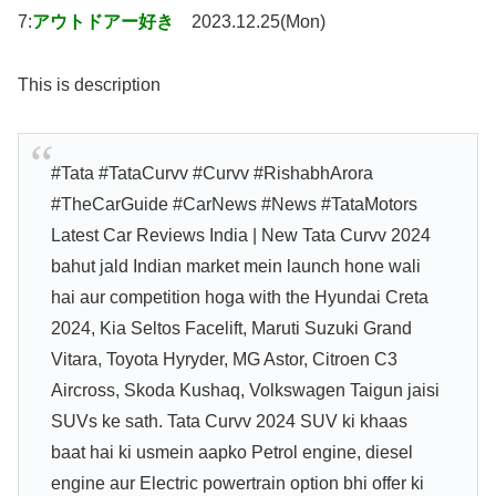
7:
アウトドアー好き
2023.12.25(Mon)
This is description
#Tata #TataCurvv #Curvv #RishabhArora
#TheCarGuide #CarNews #News #TataMotors
Latest Car Reviews India | New Tata Curvv 2024
bahut jald Indian market mein launch hone wali
hai aur competition hoga with the Hyundai Creta
2024, Kia Seltos Facelift, Maruti Suzuki Grand
Vitara, Toyota Hyryder, MG Astor, Citroen C3
Aircross, Skoda Kushaq, Volkswagen Taigun jaisi
SUVs ke sath. Tata Curvv 2024 SUV ki khaas
baat hai ki usmein aapko Petrol engine, diesel
engine aur Electric powertrain option bhi offer ki