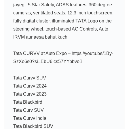
jayegi. 5 Star Safety, ADAS features, 360 degree
cameras, ventilated seats, 12.3 inch touchscreen,
fully digital cluster, illuminated TATA Logo on the
steering wheel, touch-based AC Controls, Auto
IRVM aur aesa bahut kuch.
Tata CURVV at Auto Expo – https://youtu.be/1By-
SzXo6s0?si=EbU6ics57YYpbvoB
Tata Curvv SUV
Tata Curvv 2024
Tata Curvv 2023
Tata Blackbird
Tata Curv SUV
Tata Curvv India
Tata Blackbird SUV