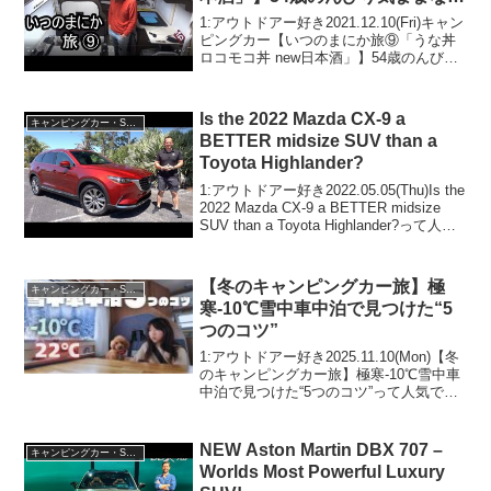
中泊ひとり旅
1:アウトドアー好き2021.12.10(Fri)キャン
ピングカー【いつのまにか旅⑨「うな丼
ロコモコ丼 new日本酒」】54歳のんびり
気ままな車中泊ひとり旅って人気で話題
らしいぞ、見逃さないで！！2:アウトド
アー好き2021.12.10(...
Is the 2022 Mazda CX-9 a
キャンピングカー・SUV人気車種
BETTER midsize SUV than a
Toyota Highlander?
1:アウトドアー好き2022.05.05(Thu)Is the
2022 Mazda CX-9 a BETTER midsize
SUV than a Toyota Highlander?って人気
で話題らしいぞ、見逃さないで！！2:ア
ウトド...
【冬のキャンピングカー旅】極
キャンピングカー・SUV人気車種
寒-10℃雪中車中泊で見つけた“5
つのコツ”
1:アウトドアー好き2025.11.10(Mon)【冬
のキャンピングカー旅】極寒-10℃雪中車
中泊で見つけた“5つのコツ”って人気で話
題らしいぞ、見逃さないで！！2:アウト
ドアー好き2025.11.10(Mon)この動画は注
目です！3:アウ...
NEW Aston Martin DBX 707 –
キャンピングカー・SUV人気車種
Worlds Most Powerful Luxury