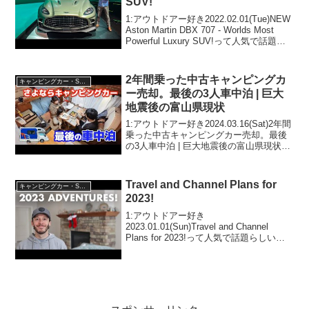
SUV!
1:アウトドアー好き2022.02.01(Tue)NEW
Aston Martin DBX 707 - Worlds Most
Powerful Luxury SUV!って人気で話題ら
しいぞ、見逃さないで！！2:アウトドア
ー好き2022.0...
2年間乗った中古キャンピングカ
キャンピングカー・SUV人気車種
ー売却。最後の3人車中泊 | 巨大
地震後の富山県現状
1:アウトドアー好き2024.03.16(Sat)2年間
乗った中古キャンピングカー売却。最後
の3人車中泊 | 巨大地震後の富山県現状っ
て人気で話題らしいぞ、見逃さない
で！！2:アウトドアー好き
2024.03.16(Sat)この動画は注目です...
Travel and Channel Plans for
キャンピングカー・SUV人気車種
2023!
1:アウトドアー好き
2023.01.01(Sun)Travel and Channel
Plans for 2023!って人気で話題らしい
ぞ、見逃さないで！！2:アウトドアー好
き2023.01.01(Sun)この動画は注目です！
3:アウトド...