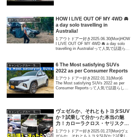
さないで！！2:アウトドアー好き
2020.08.06(Thu)この動画は注目です！3:
アウトドアー好き2020.0...
HOW I LIVE OUT OF MY 4WD 🚘
キャンピングカー・SUV人気車種
a day solo travelling in
Australia!
1:アウトドアー好き2025.06.30(Mon)HOW
I LIVE OUT OF MY 4WD 🚘 a day solo
travelling in Australia!って人気で話題らし
いぞ、見逃さないで！！2:アウトドアー
好き202...
6 The Most satisfying SUVs
キャンピングカー・SUV人気車種
2022 as per Consumer Reports
1:アウトドアー好き2022.01.31(Mon)6
The Most satisfying SUVs 2022 as per
Consumer Reportsって人気で話題らしい
ぞ、見逃さないで！！2:アウトドアー好
き2022.01.31...
ヴェゼルか、それともトヨタSUV
キャンピングカー・SUV人気車種
か？試乗して分かった本当の魅
力！カローラクロス・ヤリスクロ
ス
1:アウトドアー好き2025.01.27(Mon)ヴェ
ゼルか、それともトヨタSUVか？試乗し