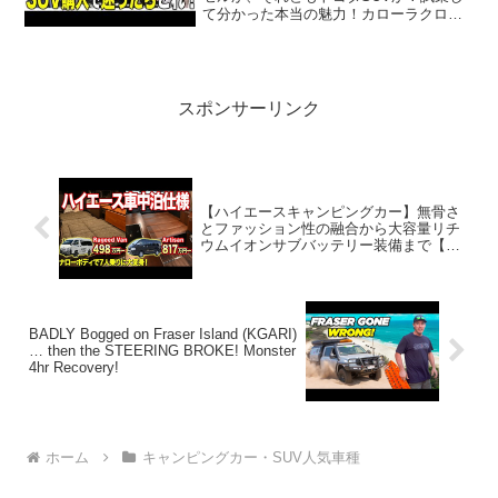
て分かった本当の魅力！カローラクロ
ス・ヤリスクロスって人気で話題らしい
ぞ、見逃さないで！！2:アウトドアー好
き2025.01.27(Mon)この動画...
スポンサーリンク
【ハイエースキャンピングカー】無骨さ
とファッション性の融合から大容量リチ
ウムイオンサブバッテリー装備まで【ケ
イワークス】#車中泊
BADLY Bogged on Fraser Island (KGARI)
… then the STEERING BROKE! Monster
4hr Recovery!
ホーム
キャンピングカー・SUV人気車種