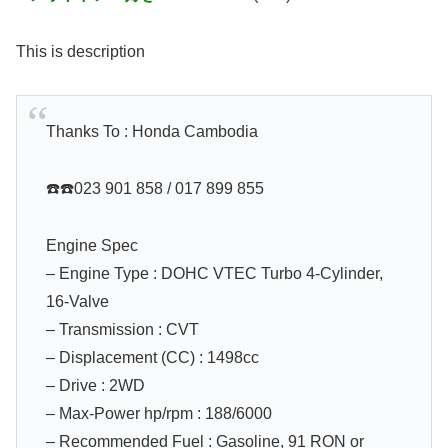
This is description
Thanks To : Honda Cambodia
☎️☎️023 901 858 / 017 899 855
Engine Spec
– Engine Type : DOHC VTEC Turbo 4-Cylinder,
16-Valve
– Transmission : CVT
– Displacement (CC) : 1498cc
– Drive : 2WD
– Max-Power hp/rpm : 188/6000
– Recommended Fuel : Gasoline, 91 RON or