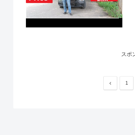
スポ
前
1
へ