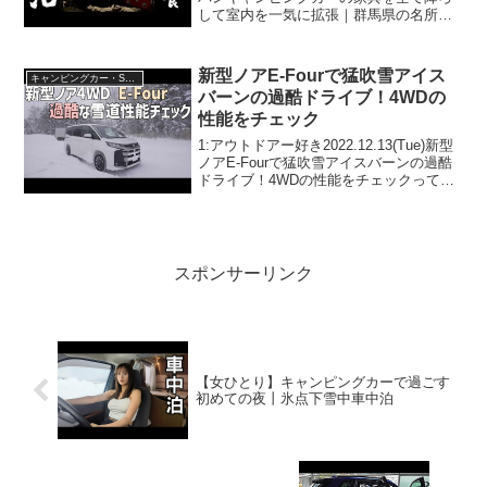
して室内を一気に拡張｜群馬県の名所を
回ってとにかく暴飲暴食する車中泊旅｜
Batterymons BM121って人気で話題らし
いぞ、見逃さないで！！2...
新型ノアE-Fourで猛吹雪アイス
キャンピングカー・SUV人気車種
バーンの過酷ドライブ！4WDの
性能をチェック
1:アウトドアー好き2022.12.13(Tue)新型
ノアE-Fourで猛吹雪アイスバーンの過酷
ドライブ！4WDの性能をチェックって人
気で話題らしいぞ、見逃さないで！！2:
アウトドアー好き2022.12.13(Tue)この動
画は注目...
スポンサーリンク
【女ひとり】キャンピングカーで過ごす
初めての夜丨氷点下雪中車中泊