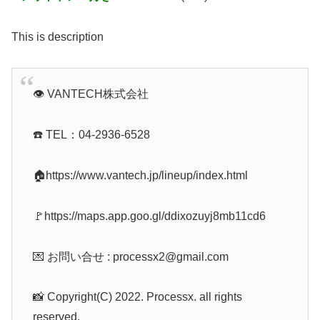
This is description
👁 VANTECH株式会社
☎️ TEL：04-2936-6528
🏠https://www.vantech.jp/lineup/index.html
🚩https://maps.app.goo.gl/ddixozuyj8mb11cd6
💌 お問い合せ : processx2@gmail.com
📸 Copyright(C) 2022. Processx. all rights
reserved.