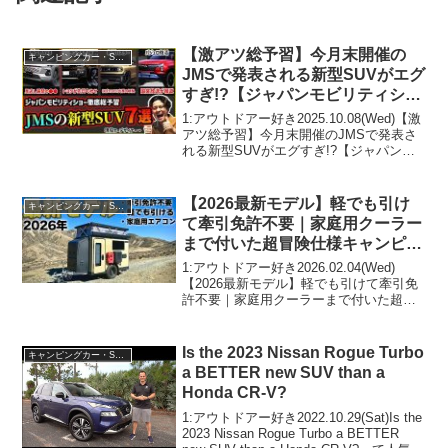
【激アツ総予習】今月末開催の
キャンピングカー・SUV人気車種
JMSで発表される新型SUVがエグ
すぎ!?【ジャパンモビリティショ
ー/ランクルFJ/新型ハスラー/新型
1:アウトドアー好き2025.10.08(Wed)【激
rav4/新型パジェロ復活】
アツ総予習】今月末開催のJMSで発表さ
れる新型SUVがエグすぎ!?【ジャパンモ
ビリティショー/ランクルFJ/新型ハスラ
ー/新型rav4/新型パジェロ復活】って人気
で話題らしいぞ、見逃さな...
【2026最新モデル】軽でも引け
キャンピングカー・SUV人気車種
て牽引免許不要｜家庭用クーラー
まで付いた超冒険仕様キャンピン
グトレーラー"ノマドア"が凄い！
1:アウトドアー好き2026.02.04(Wed)
徹底紹介します！
【2026最新モデル】軽でも引けて牽引免
許不要｜家庭用クーラーまで付いた超冒
険仕様キャンピングトレーラー"ノマド
ア"が凄い！徹底紹介します！って人気で
話題らしいぞ、見逃さないで！！2:アウ
Is the 2023 Nissan Rogue Turbo
キャンピングカー・SUV人気車種
ト...
a BETTER new SUV than a
Honda CR-V?
1:アウトドアー好き2022.10.29(Sat)Is the
2023 Nissan Rogue Turbo a BETTER