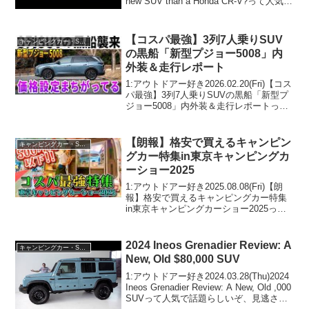
new SUV than a Honda CR-V?って人気で
話題らしいぞ、見逃さないで！！2:アウ
トドアー好...
【コスパ最強】3列7人乗りSUV
キャンピングカー・SUV人気車種
の黒船「新型プジョー5008」内
外装＆走行レポート
1:アウトドアー好き2026.02.20(Fri)【コス
パ最強】3列7人乗りSUVの黒船「新型プ
ジョー5008」内外装＆走行レポートって
人気で話題らしいぞ、見逃さないで！！
2:アウトドアー好き2026.02.20(Fri)この動
画は注目です...
【朗報】格安で買えるキャンピン
キャンピングカー・SUV人気車種
グカー特集in東京キャンピングカ
ーショー2025
1:アウトドアー好き2025.08.08(Fri)【朗
報】格安で買えるキャンピングカー特集
in東京キャンピングカーショー2025って
人気で話題らしいぞ、見逃さないで！！
2:アウトドアー好き2025.08.08(Fri)この動
画は注目です！3...
2024 Ineos Grenadier Review: A
キャンピングカー・SUV人気車種
New, Old $80,000 SUV
1:アウトドアー好き2024.03.28(Thu)2024
Ineos Grenadier Review: A New, Old ,000
SUVって人気で話題らしいぞ、見逃さな