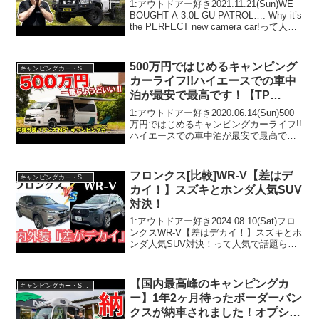
1:アウトドアー好き2021.11.21(Sun)WE
BOUGHT A 3.0L GU PATROL…. Why it’s
the PERFECT new camera car!って人気
で話題らしいぞ、見逃さないで！！2:ア
ウトドアー好き...
500万円ではじめるキャンピング
キャンピングカー・SUV人気車種
カーライフ!!ハイエースでの車中
泊が最安で最高です！【TP
OUTDOOR DESIGN CAMPING
1:アウトドアー好き2020.06.14(Sun)500
HIACE】
万円ではじめるキャンピングカーライフ!!
ハイエースでの車中泊が最安で最高で
す！【TP OUTDOOR DESIGN
CAMPING HIACE】って人気で話題らし
いぞ、見逃さないで！！...
フロンクス[比較]WR-V【差はデ
キャンピングカー・SUV人気車種
カイ！】スズキとホンダ人気SUV
対決！
1:アウトドアー好き2024.08.10(Sat)フロ
ンクスWR-V【差はデカイ！】スズキとホ
ンダ人気SUV対決！って人気で話題らし
いぞ、見逃さないで！！2:アウトドアー
好き2024.08.10(Sat)この動画は注目で
す！3:アウトドアー...
【国内最高峰のキャンピングカ
キャンピングカー・SUV人気車種
ー】1年2ヶ月待ったボーダーバン
クスが納車されました！オプショ