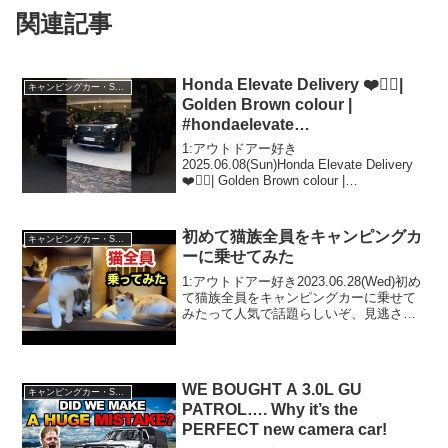
関連記事
Honda Elevate Delivery ❤️✌🏻|
キャンピングカー・SUV人気車種
Golden Brown colour |
#hondaelevate
#hondaelevateblackedition
1:アウトドアー好き
#suv
2025.06.08(Sun)Honda Elevate Delivery
❤️✌🏻| Golden Brown colour |
#hondaelevate #hondaelevateblackedition
#suv...
初めて猫族全員をキャンピングカ
キャンピングカー・SUV人気車種
ーに乗せてみた
1:アウトドアー好き2023.06.28(Wed)初め
て猫族全員をキャンピングカーに乗せて
みたって人気で話題らしいぞ、見逃さな
いで！！2:アウトドアー好き
2023.06.28(Wed)この動画は注目です！3:
アウトドアー好き2023.06....
WE BOUGHT A 3.0L GU
キャンピングカー・SUV人気車種
PATROL…. Why it’s the
PERFECT new camera car!