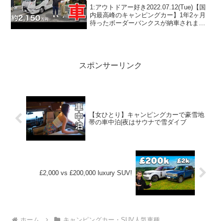
ンと金額も大公開！
1:アウトドアー好き2022.07.12(Tue)【国
内最高峰のキャンピングカー】1年2ヶ月
待ったボーダーバンクスが納車されまし
た！オプションと金額も大公開！って人
気で話題らしいぞ、見逃さないで！！2:
アウトドアー好き2022.07.12(...
スポンサーリンク
【女ひとり】キャンピングカーで豪雪地
帯の車中泊|夜はサウナで雪ダイブ
£2,000 vs £200,000 luxury SUV!
ホーム
キャンピングカー・SUV人気車種