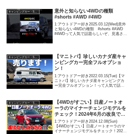
意外と知らない4WDの種類
キャンピングカー・SUV人気車種
#shorts #AWD #4WD
1:アウトドアー好き2025.03.12(Wed)意外
と知らない4WDの種類 #shorts #AWD
#4WDって人気で話題らしいぞ、見逃さな
いで！！2:アウトドアー好き
2025.03.12(Wed)この動画は注目です！3:
アウトドアー好...
【マニトバ】珍しいカナダ産キャ
キャンピングカー・SUV人気車種
ンピングカー完全フルオプショ
ン！
1:アウトドアー好き2022.03.15(Tue)【マ
ニトバ】珍しいカナダ産キャンピングカ
ー完全フルオプション！って人気で話題
らしいぞ、見逃さないで！！2:アウトド
アー好き2022.03.15(Tue)この動画は注目
です！3:アウトドアー好...
【4WDがすごい】日産ノートオ
キャンピングカー・SUV人気車種
ーラのマイナーチェンジモデルを
チェック！2024年6月の改良で何
が変わった？
1:アウトドアー好き2024.12.08(Sun)
【4WDがすごい】日産ノートオーラのマ
イナーチェンジモデルをチェック！2024