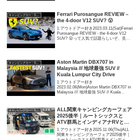
年6月の改良で何が変わった？って人気で
話題らしいぞ、見逃さないで！！2:アウ
トドアー好き2024.12.08(S...
Ferrari Purosangue REVIEW –
キャンピングカー・SUV人気車種
the 4-door V12 SUV? 😮
1:アウトドアー好き2023.03.11(Sat)Ferrari
Purosangue REVIEW - the 4-door V12
SUV? 😮って人気で話題らしいぞ、見逃
さないで！！2:アウトドアー好き
2023.03.11(Sat)こ...
Aston Martin DBX707 in
キャンピングカー・SUV人気車種
Malaysia /// 地球最強 SUV //
Kuala Lumpur City Drive
1:アウトドアー好き
2023.02.06(Mon)Aston Martin DBX707 in
Malaysia /// 地球最強 SUV // Kuala
Lumpur City Driveって人気で話題らしい
ぞ、見逃さないで！！2:アウ...
ALL関東キャンピングカーフェア
キャンピングカー・SUV人気車種
2025後半｜ルートシックスと
ATV群馬とインディアナRVとレ
クビィとADRIAとフィールドラ
1:アウトドアー好き2025.11.06(Thu)ALL
イフとロータスRVとセキソーボ
関東キャンピングカーフェア2025後半｜
ルートシックスとATV群馬とインディア