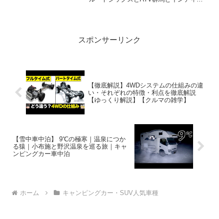
ディとバンテックとティピーアウ
ナRVとレクビィとADRIAとフィールドラ
トドアデザイン
イフとロータスRVとセキソーボディとバ
ンテックとティピーアウトド...
スポンサーリンク
【徹底解説】4WDシステムの仕組みの違
い・それぞれの特徴・利点を徹底解説
【ゆっくり解説】【クルマの雑学】
【雪中車中泊】 9℃の極寒｜温泉につか
る猿｜小布施と野沢温泉を巡る旅｜キャ
ンピングカー車中泊
ホーム
キャンピングカー・SUV人気車種