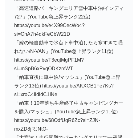
「高速道路パーキングエリア雪中車中泊/インディ
727」(YouTube急上昇ランク22位)
https://youtu.be/e4X99CecWo4?
si=OhA7h4qkFeCbW21D
「嫁の軽自動車で氷点下車中泊したら寒すぎて眠
れない/N-VAN」(YouTube急上昇ランク11位)
https://youtu.be/T3eqtMgPF1M?
si=mSpB6xPvqODKzmWT
「納車直後に車中泊/マッシュ」(YouTube急上昇
ランク13位) https://youtu.be/AKXCB1Fe7Ks?
si=xroC4lididC1INe_
「納車！10年落ち生産終了中古キャンピングカー
を購入/マッシュ」(YouTube急上昇ランク11位)
https://youtu.be/68OdfUqR6Zc?si=ZJN-
mxZD8jRJNtO-
「大寒波！走行困難でパーキングエリアで一夜過