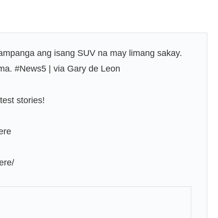
a Pampanga ang isang SUV na may limang sakay.
ma. #News5 | via Gary de Leon
est stories!
ere
ere/