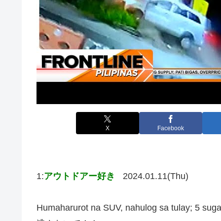
X
Facebook
1:
アウトドアー好き
2024.01.11(Thu)
Humaharurot na SUV, nahulog sa tulay; 