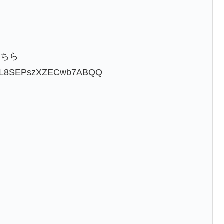
ら
こちら
yKhzL8SEPszXZECwb7ABQQ