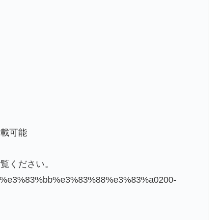
積載可能
ご覧ください。
0-plus%e3%83%bb%e3%83%88%e3%83%a0200-