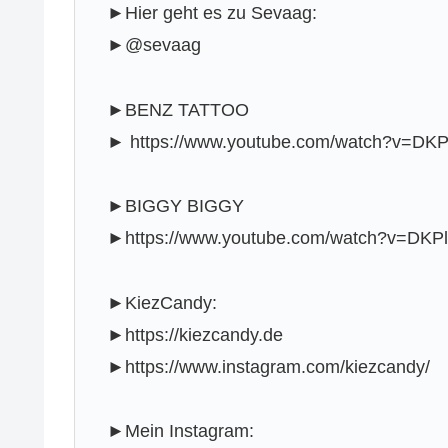
►Hier geht es zu Sevaag:
►@sevaag
►BENZ TATTOO
► https://www.youtube.com/watch?v=DK
►BIGGY BIGGY
►https://www.youtube.com/watch?v=DK
►KiezCandy:
►https://kiezcandy.de
►https://www.instagram.com/kiezcandy/
►Mein Instagram: