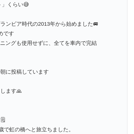
ト」くらい😅
ンビア時代の2013年から始めました🚐
めです
ーニングも使用せずに、全てを車内で完結
早朝に投稿しています
、
します🙏
🗒
に15歳で虹の橋へと旅立ちました。