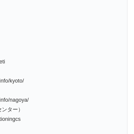
ti
nfo/kyoto/
info/nagoya/
センター）
tioningcs