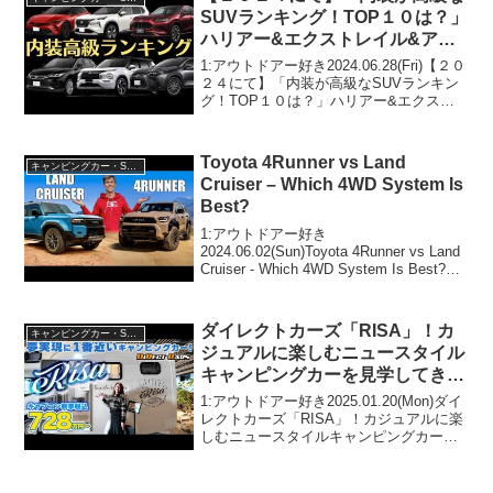
SUVランキング！TOP１０は？」
ハリアー&エクストレイル&アウ
トランダー&ZR-V&クラウンスポ
1:アウトドアー好き2024.06.28(Fri)【２０
ーツ&NXなど！YUSAがおすすめ
２４にて】「内装が高級なSUVランキン
グ！TOP１０は？」ハリアー&エクスト
SUVたちを詳しくインテリアレビ
レイル&アウトランダー&ZR-V&クラウン
ュー
スポーツ&NXなど！YUSAがおすすめ
SUVたちを詳しくインテリア...
Toyota 4Runner vs Land
キャンピングカー・SUV人気車種
Cruiser – Which 4WD System Is
Best?
1:アウトドアー好き
2024.06.02(Sun)Toyota 4Runner vs Land
Cruiser - Which 4WD System Is Best?っ
て人気で話題らしいぞ、見逃さない
で！！2:アウトドアー好き2024.06...
ダイレクトカーズ「RISA」！カ
キャンピングカー・SUV人気車種
ジュアルに楽しむニュースタイル
キャンピングカーを見学してき
た！
1:アウトドアー好き2025.01.20(Mon)ダイ
レクトカーズ「RISA」！カジュアルに楽
しむニュースタイルキャンピングカーを
見学してきた！って人気で話題らしい
ぞ、見逃さないで！！2:アウトドアー好
き2025.01.20(Mon)この動...