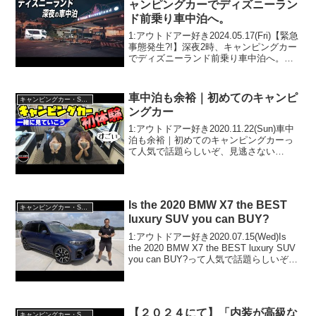
ャンピングカーでディズニーラン
ド前乗り車中泊へ。
1:アウトドアー好き2024.05.17(Fri)【緊急
事態発生?!】深夜2時、キャンピングカー
でディズニーランド前乗り車中泊へ。っ
て人気で話題らしいぞ、見逃さない
で！！2:アウトドアー好き2024.05.17(Fri)
この動画は注目です！...
車中泊も余裕｜初めてのキャンピ
キャンピングカー・SUV人気車種
ングカー
1:アウトドアー好き2020.11.22(Sun)車中
泊も余裕｜初めてのキャンピングカーっ
て人気で話題らしいぞ、見逃さない
で！！2:アウトドアー好き
2020.11.22(Sun)この動画は注目です！3:
アウトドアー好き2020.11.22(...
Is the 2020 BMW X7 the BEST
キャンピングカー・SUV人気車種
luxury SUV you can BUY?
1:アウトドアー好き2020.07.15(Wed)Is
the 2020 BMW X7 the BEST luxury SUV
you can BUY?って人気で話題らしいぞ、
見逃さないで！！2:アウトドアー好き
2020.07.15(Wed...
【２０２４にて】「内装が高級な
キャンピングカー・SUV人気車種