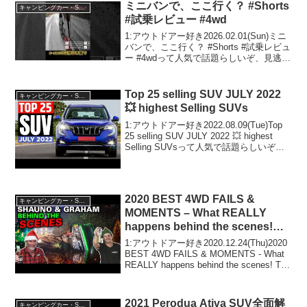
見逃さないで！！2:...
ミニバンで、ここ行く？ #Shorts
キャンピングカー・SUV人気車種
#試乗レビュー #4wd
1:アウトドアー好き2026.02.01(Sun)ミニ
バンで、ここ行く？ #Shorts #試乗レビュ
ー #4wdって人気で話題らしいぞ、見逃さ
ないで！！2:アウトドアー好き
2026.02.01(Sun)この動画は注目です！3:
アウトドアー...
Top 25 selling SUV JULY 2022
キャンピングカー・SUV人気車種
💥 highest Selling SUVs
1:アウトドアー好き2022.08.09(Tue)Top
25 selling SUV JULY 2022 💥 highest
Selling SUVsって人気で話題らしいぞ、
見逃さないで！！2:アウトドアー好き
2022.08.09(Tue...
2020 BEST 4WD FAILS &
キャンピングカー・SUV人気車種
MOMENTS – What REALLY
happens behind the scenes!
The Shed Ep 15 XMAS Special
1:アウトドアー好き2020.12.24(Thu)2020
BEST 4WD FAILS & MOMENTS - What
REALLY happens behind the scenes! The
Shed Ep 15 XMAS Spec...
2021 Perodua Ativa SUV全面解
キャンピングカー・SUV人気車種