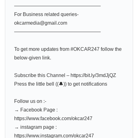
—————————————————–
For Business related queries-
okcarmedia@gmail.com
—————————————————–
To get more updates from #OKCAR247​ follow the
below-given link.
Subscribe this Channel – https://bit.ly/3mdJjQZ​
Press the little bell ((🔔)) to get notifications
Follow us on :-
→ Facebook Page :
https://www.facebook.com/okcar247
→ instagram page :
https://www.instagram.com/okcar247