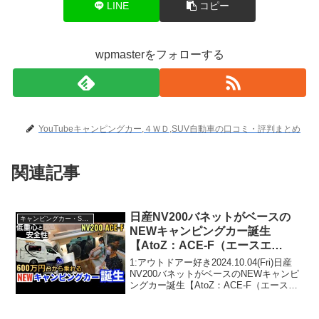
LINE
コピー
wpmasterをフォローする
YouTubeキャンピングカー,４ＷＤ,SUV自動車の口コミ・評判まとめ
関連記事
日産NV200バネットがベースの
キャンピングカー・SUV人気車種
NEWキャンピングカー誕生
【AtoZ：ACE-F（エースエ
フ）】 名古屋キャンピングカー
1:アウトドアー好き2024.10.04(Fri)日産
フェア2024AUTUMN
NV200バネットがベースのNEWキャンピ
ングカー誕生【AtoZ：ACE-F（エースエ
フ）】 名古屋キャンピングカーフェア
2024AUTUMNって人気で話題らしいぞ、