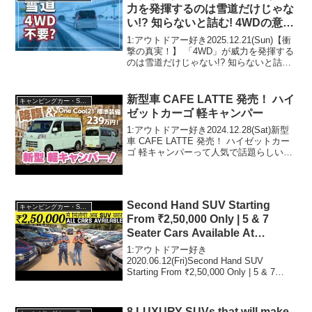
力を発揮するのは雪道だけじゃな
い!? 知らないと詰む! 4WDの意外
な必要性をクルマのプロが徹底解
1:アウトドアー好き2025.12.21(Sun)【衝
説！
撃の真実！】 「4WD」が威力を発揮する
のは雪道だけじゃない!? 知らないと詰む!
4WDの意外な必要性をクルマのプロが徹
底解説！って人気で話題らしいぞ、見逃
さないで！！2:アウトドアー...
新型車 CAFE LATTE 発売！ ハイ
キャンピングカー・SUV人気車種
ゼットカーゴ 軽キャンパー
1:アウトドアー好き2024.12.28(Sat)新型
車 CAFE LATTE 発売！ ハイゼットカー
ゴ 軽キャンパーって人気で話題らしい
ぞ、見逃さないで！！2:アウトドアー好
き2024.12.28(Sat)この動画は注目です！
3:アウトド...
Second Hand SUV Starting
キャンピングカー・SUV人気車種
From ₹2,50,000 Only | 5 & 7
Seater Cars Available At
Zoomwheels
1:アウトドアー好き
2020.06.12(Fri)Second Hand SUV
Starting From ₹2,50,000 Only | 5 & 7
Seater Cars Available At Zoomwheelsっ
て人気で話題...
8 LUXURY SUVs that will make