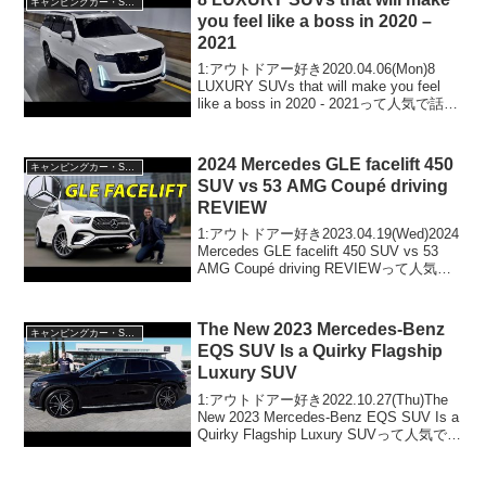
キャンピングカー・SUV人気車種
you feel like a boss in 2020 –
2021
1:アウトドアー好き2020.04.06(Mon)8
LUXURY SUVs that will make you feel
like a boss in 2020 - 2021って人気で話題
らしいぞ、見逃さないで！！2:アウトド
アー好き2...
2024 Mercedes GLE facelift 450
キャンピングカー・SUV人気車種
SUV vs 53 AMG Coupé driving
REVIEW
1:アウトドアー好き2023.04.19(Wed)2024
Mercedes GLE facelift 450 SUV vs 53
AMG Coupé driving REVIEWって人気で
話題らしいぞ、見逃さないで！！2:アウ
トドアー好き...
The New 2023 Mercedes-Benz
キャンピングカー・SUV人気車種
EQS SUV Is a Quirky Flagship
Luxury SUV
1:アウトドアー好き2022.10.27(Thu)The
New 2023 Mercedes-Benz EQS SUV Is a
Quirky Flagship Luxury SUVって人気で話
題らしいぞ、見逃さないで！！2:アウト
ドアー好...