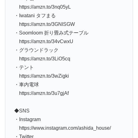
https://amzn.to/3nq05yL
・Iwatani タフまる
https://amzn.to/3GNISGW
・Soomloom 折り畳み式テーブル
https://amzn.to/34vCwxU
・グラウンドラック
https://amzn.to/3LiO5cq
・テント
https://amzn.to/3wZigki
・車内電球
https://amzn.to/3u7gjAf
◆SNS
・Instagram
https://www.instagram.com/ashida_house/
・Twitter