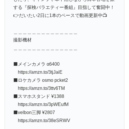
する『探検バラエティー番組』目指して奮闘中！
👉だいたい2日に1本のペースで動画更新中📺
＿＿＿＿＿＿＿＿＿＿＿＿＿＿
撮影機材
＿＿＿＿＿＿＿＿＿＿＿＿＿＿
⬛メインカメラ α6400
https://amzn.to/3tjJaiE
⬛ロケカメラ osmo pcket2
https://amzn.to/3ttv6TM
⬛スマホスタンド ¥1388
https://amzn.to/3pWEufM
⬛velbon三脚 ¥2807
https://amzn.to/38eSRWV