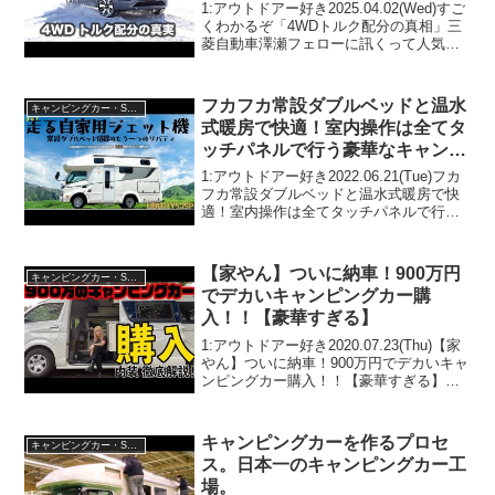
1:アウトドアー好き2025.04.02(Wed)すご
くわかるぞ「4WDトルク配分の真相」三
菱自動車澤瀬フェローに訊くって人気で
話題らしいぞ、見逃さないで！！2:アウ
トドアー好き2025.04.02(Wed)この動画は
注目です！3:アウトド...
フカフカ常設ダブルベッドと温水
キャンピングカー・SUV人気車種
式暖房で快適！室内操作は全てタ
ッチパネルで行う豪華なキャンピ
ングカー“LIBERTY52SP リバテ
1:アウトドアー好き2022.06.21(Tue)フカ
ィ”をどこよりも詳しくご紹介！
フカ常設ダブルベッドと温水式暖房で快
適！室内操作は全てタッチパネルで行う
豪華なキャンピングカー“LIBERTY52SP
リバティ”をどこよりも詳しくご紹介！っ
て人気で話題らしいぞ、見逃さ...
【家やん】ついに納車！900万円
キャンピングカー・SUV人気車種
でデカいキャンピングカー購
入！！【豪華すぎる】
1:アウトドアー好き2020.07.23(Thu)【家
やん】ついに納車！900万円でデカいキャ
ンピングカー購入！！【豪華すぎる】っ
て人気で話題らしいぞ、見逃さない
で！！2:アウトドアー好き
2020.07.23(Thu)この動画は注目です！3...
キャンピングカーを作るプロセ
キャンピングカー・SUV人気車種
ス。日本一のキャンピングカー工
場。