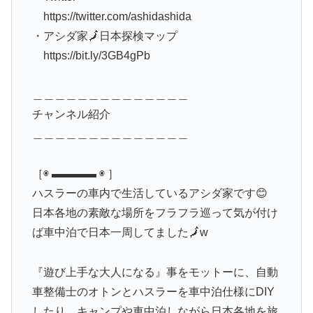
https://twitter.com/ashidashida
・アシダ家🗾日本探検マップ
https://bit.ly/3GB4gPb
＿＿＿＿＿＿＿＿＿＿＿＿＿＿
チャンネル紹介
＿＿＿＿＿＿＿＿＿＿＿＿＿＿
［◉ ▬▬▬▬ ◉ ］
ハスラーの車内で生活しているアシダ家です😊
日本各地の素敵な場所をフラフラ巡って気が付け
ば車中泊で日本一周してました🗾w
『遊び上手な大人になる』事をモットーに、自動
車整備士のオトンとハスラーを車中泊仕様にDIY
したり、キャンプや車中泊しながら日本各地を旅