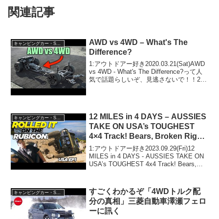
関連記事
AWD vs 4WD – What's The
キャンピングカー・SUV人気車種
Difference?
1:アウトドアー好き2020.03.21(Sat)AWD
vs 4WD - What's The Difference?って人
気で話題らしいぞ、見逃さないで！！2:
アウトドアー好き2020.03.21(Sat)この動
画は注目です！3:アウト...
12 MILES in 4 DAYS – AUSSIES
キャンピングカー・SUV人気車種
TAKE ON USA’s TOUGHEST
4×4 Track! Bears, Broken Rigs,
JAWDROPPING Camps
1:アウトドアー好き2023.09.29(Fri)12
MILES in 4 DAYS - AUSSIES TAKE ON
USA’s TOUGHEST 4x4 Track! Bears,
Broken Rigs, JAWDROPPING ...
すごくわかるぞ「4WDトルク配
キャンピングカー・SUV人気車種
分の真相」三菱自動車澤瀬フェロ
ーに訊く