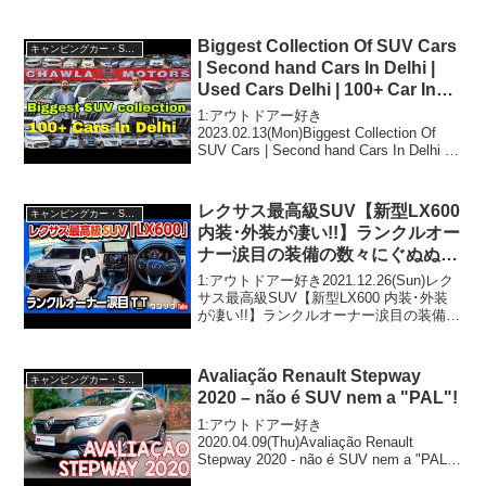
ンキャンピングカーショー2024にてデビ
ュー！標準仕様に加え２種のアップグレ
ード仕様を用意って人気で話題...
Biggest Collection Of SUV Cars
キャンピングカー・SUV人気車種
| Second hand Cars In Delhi |
Used Cars Delhi | 100+ Car In
Delhi
1:アウトドアー好き
2023.02.13(Mon)Biggest Collection Of
SUV Cars | Second hand Cars In Delhi |
Used Cars Delhi | 100+ Car In Delh...
レクサス最高級SUV【新型LX600
キャンピングカー・SUV人気車種
内装･外装が凄い!!】ランクルオー
ナー涙目の装備の数々にぐぬぬ…
| LEXUS LX600 & OFFROAD
1:アウトドアー好き2021.12.26(Sun)レク
2022
サス最高級SUV【新型LX600 内装･外装
が凄い!!】ランクルオーナー涙目の装備の
数々にぐぬぬ… | LEXUS LX600 &
OFFROAD 2022って人気で話題らしい
ぞ、見逃さ...
Avaliação Renault Stepway
キャンピングカー・SUV人気車種
2020 – não é SUV nem a "PAL"!
1:アウトドアー好き
2020.04.09(Thu)Avaliação Renault
Stepway 2020 - não é SUV nem a "PAL"!
って人気で話題らしいぞ、見逃さない