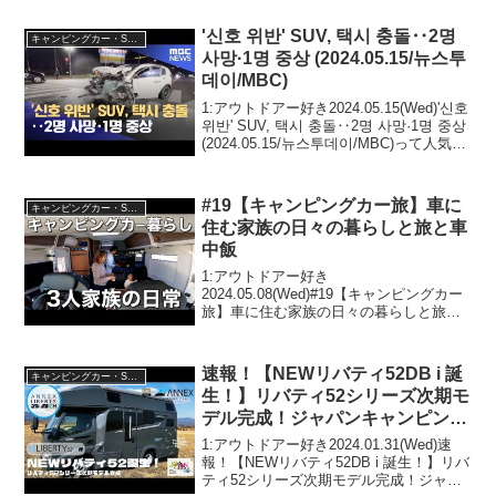
'신호 위반' SUV, 택시 충돌‥2명
キャンピングカー・SUV人気車種
사망·1명 중상 (2024.05.15/뉴스투
데이/MBC)
1:アウトドアー好き2024.05.15(Wed)'신호
위반' SUV, 택시 충돌‥2명 사망·1명 중상
(2024.05.15/뉴스투데이/MBC)って人気で
話題らしいぞ、見逃さないで！！2:アウ
トドアー好き2024.05.15(W...
#19【キャンピングカー旅】車に
キャンピングカー・SUV人気車種
住む家族の日々の暮らしと旅と車
中飯
1:アウトドアー好き
2024.05.08(Wed)#19【キャンピングカー
旅】車に住む家族の日々の暮らしと旅と
車中飯って人気で話題らしいぞ、見逃さ
ないで！！2:アウトドアー好き
2024.05.08(Wed)この動画は注目です！3:
速報！【NEWリバティ52DB i 誕
キャンピングカー・SUV人気車種
アウトドア...
生！】リバティ52シリーズ次期モ
デル完成！ジャパンキャンピング
カーショー2024にてデビュー！
1:アウトドアー好き2024.01.31(Wed)速
標準仕様に加え２種のアップグレ
報！【NEWリバティ52DB i 誕生！】リバ
ティ52シリーズ次期モデル完成！ジャパ
ード仕様を用意