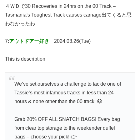
４ＷＤで30 Recoveries in 24hrs on the 00 Track –
Tasmania's Toughest Track causes carnage出てくると思
わなかったわ
7:
アウトドアー好き
2024.03.26(Tue)
This is description
We’ve set ourselves a challenge to tackle one of
Tassie’s most infamous tracks in less than 24
hours & none other than the 00 track! 🤑
Grab 20% OFF ALL SNATCH BAGS! Every bag
from clear top storage to the weekender duffel
bags – choose your pick! 👉