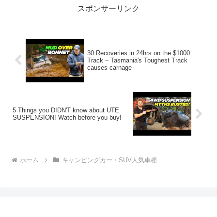
スポンサーリンク
30 Recoveries in 24hrs on the $1000
Track – Tasmania's Toughest Track
causes carnage
5 Things you DIDN'T know about UTE
SUSPENSION! Watch before you buy!
ホーム
キャンピングカー・SUV人気車種