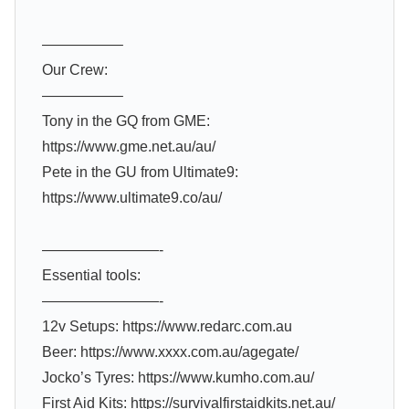
—————–
Our Crew:
—————–
Tony in the GQ from GME:
https://www.gme.net.au/au/
Pete in the GU from Ultimate9:
https://www.ultimate9.co/au/
————————-
Essential tools:
————————-
12v Setups: https://www.redarc.com.au
Beer: https://www.xxxx.com.au/agegate/
Jocko’s Tyres: https://www.kumho.com.au/
First Aid Kits: https://survivalfirstaidkits.net.au/