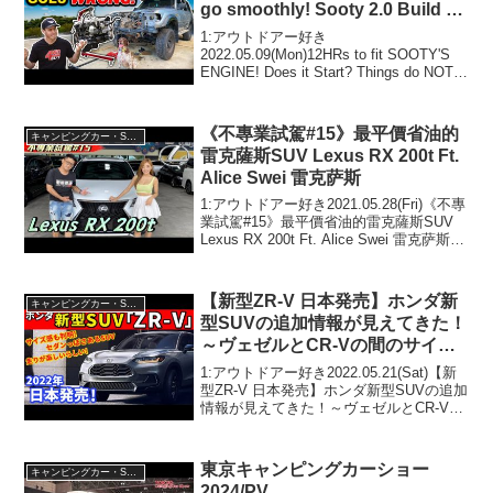
go smoothly! Sooty 2.0 Build Pt
3
1:アウトドアー好き
2022.05.09(Mon)12HRs to fit SOOTY'S
ENGINE! Does it Start? Things do NOT
go smoothly! Sooty 2.0 Build Pt 3って人
気...
《不專業試駕#15》最平價省油的
キャンピングカー・SUV人気車種
雷克薩斯SUV Lexus RX 200t Ft.
Alice Swei 雷克萨斯
1:アウトドアー好き2021.05.28(Fri)《不專
業試駕#15》最平價省油的雷克薩斯SUV
Lexus RX 200t Ft. Alice Swei 雷克萨斯っ
て人気で話題らしいぞ、見逃さない
で！！2:アウトドアー好き2021.05....
【新型ZR-V 日本発売】ホンダ新
キャンピングカー・SUV人気車種
型SUVの追加情報が見えてきた！
～ヴェゼルとCR-Vの間のサイ
ズ！～｜NEW HONDA ZR-V
1:アウトドアー好き2022.05.21(Sat)【新
2022
型ZR-V 日本発売】ホンダ新型SUVの追加
情報が見えてきた！～ヴェゼルとCR-Vの
間のサイズ！～｜NEW HONDA ZR-V
2022って人気で話題らしいぞ、見逃さな
いで！！2:アウ...
東京キャンピングカーショー
キャンピングカー・SUV人気車種
2024/PV