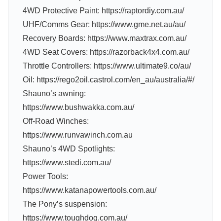
4WD Protective Paint: https://raptordiy.com.au/
UHF/Comms Gear: https://www.gme.net.au/au/
Recovery Boards: https://www.maxtrax.com.au/
4WD Seat Covers: https://razorback4x4.com.au/
Throttle Controllers: https://www.ultimate9.co/au/
Oil: https://rego2oil.castrol.com/en_au/australia/#/
Shauno’s awning:
https://www.bushwakka.com.au/
Off-Road Winches:
https://www.runvawinch.com.au
Shauno’s 4WD Spotlights:
https://www.stedi.com.au/
Power Tools:
https://www.katanapowertools.com.au/
The Pony’s suspension:
https://www.toughdog.com.au/