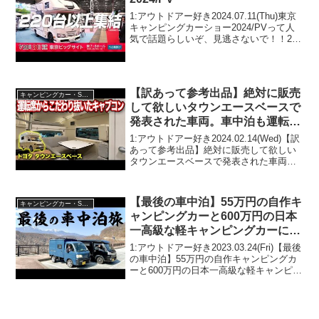
1:アウトドアー好き2024.07.11(Thu)東京
キャンピングカーショー2024/PVって人
気で話題らしいぞ、見逃さないで！！2:
アウトドアー好き2024.07.11(Thu)この動
画は注目です！3:アウトドアー好き
2024.07.11...
【訳あって参考出品】絶対に販売
キャンピングカー・SUV人気車種
して欲しいタウンエースベースで
発表された車両。車中泊も運転も
楽しくなるキャンピングカー【#
1:アウトドアー好き2024.02.14(Wed)【訳
ダイレクトカーズ】
あって参考出品】絶対に販売して欲しい
タウンエースベースで発表された車両。
車中泊も運転も楽しくなるキャンピング
カー【#ダイレクトカーズ】って人気で話
題らしいぞ、見逃さないで！！2:アウト
【最後の車中泊】55万円の自作キ
キャンピングカー・SUV人気車種
ド...
ャンピングカーと600万円の日本
一高級な軽キャンピングカーに乗
って2台で一緒に最後のツーリン
1:アウトドアー好き2023.03.24(Fri)【最後
グ車中泊旅
の車中泊】55万円の自作キャンピングカ
ーと600万円の日本一高級な軽キャンピン
グカーに乗って2台で一緒に最後のツーリ
ング車中泊旅って人気で話題らしいぞ、
見逃さないで！！2:アウトドアー...