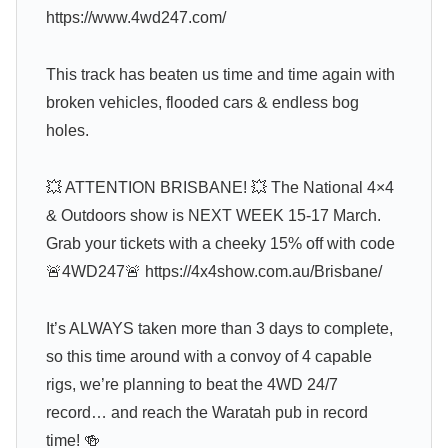
https://www.4wd247.com/
This track has beaten us time and time again with
broken vehicles, flooded cars & endless bog
holes.
💥 ATTENTION BRISBANE! 💥 The National 4×4
& Outdoors show is NEXT WEEK 15-17 March.
Grab your tickets with a cheeky 15% off with code
🚨4WD247🚨 https://4x4show.com.au/Brisbane/
It’s ALWAYS taken more than 3 days to complete,
so this time around with a convoy of 4 capable
rigs, we’re planning to beat the 4WD 24/7
record… and reach the Waratah pub in record
time! 🍻