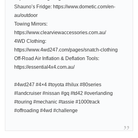
Shauno’s Fridge: https://www.dometic.com/en-
au/outdoor
Towing Mirrors:
https://www.clearviewaccessories.com.au/
4WD Clothing:
https://www.4wd247.com/pages/snatch-clothing
Off-Road Air Inflation & Deflation Tools:
https://essential4x4.com.au/
#4wd247 #4×4 #toyota #hilux #80series
#landcruiser #nissan #gq #td42 #overlanding
#touring #mechanic #tassie #1000track
#offroading #4wd #challenge