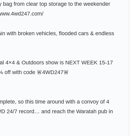
g from clear top storage to the weekender
://www.4wd247.com/
in with broken vehicles, flooded cars & endless
al 4×4 & Outdoors show is NEXT WEEK 15-17
5% off with code 🚨4WD247🚨
plete, so this time around with a convoy of 4
4WD 24/7 record… and reach the Waratah pub in