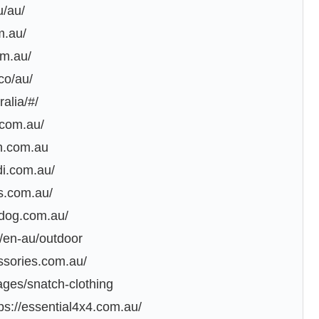
/au/
m.au/
om.au/
co/au/
ralia/#/
.com.au/
h.com.au
di.com.au/
s.com.au/
hdog.com.au/
/en-au/outdoor
ssories.com.au/
ges/snatch-clothing
tps://essential4x4.com.au/