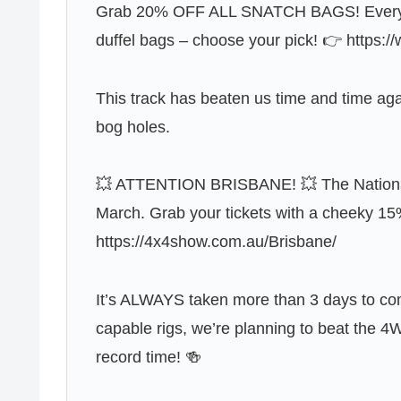
Grab 20% OFF ALL SNATCH BAGS! Every ba
duffel bags – choose your pick! 👉 https
This track has beaten us time and time aga
bog holes.
💥 ATTENTION BRISBANE! 💥 The Nation
March. Grab your tickets with a cheeky 1
https://4x4show.com.au/Brisbane/
It’s ALWAYS taken more than 3 days to com
capable rigs, we’re planning to beat the 
record time! 🍻