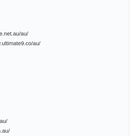
.net.au/au/
.ultimate9.co/au/
.au/
m.au/