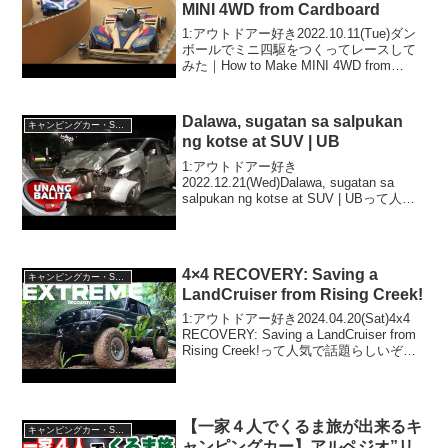
MINI 4WD from Cardboard
1:アウトドアー好き2022.10.11(Tue)ダン
ボールでミニ四駆をつくってレースして
みた｜How to Make MINI 4WD from
Cardboardって人気で話題らしいぞ、見逃
さないで！！2:アウトドアー好き
2022.10...
Dalawa, sugatan sa salpukan
キャンピングカー・SUV人気車種
ng kotse at SUV | UB
1:アウトドアー好き
2022.12.21(Wed)Dalawa, sugatan sa
salpukan ng kotse at SUV | UBって人気
で話題らしいぞ、見逃さないで！！2:ア
ウトドアー好き2022.12.21(Wed)この...
4×4 RECOVERY: Saving a
キャンピングカー・SUV人気車種
LandCruiser from Rising Creek!
1:アウトドアー好き2024.04.20(Sat)4x4
RECOVERY: Saving a LandCruiser from
Rising Creek!って人気で話題らしいぞ、
見逃さないで！！2:アウトドアー好き
2024.04.20(S...
【一家４人でくるま旅が出来るキ
キャンピングカー・SUV人気車種
ャンピングカー】アルペジオ”リ