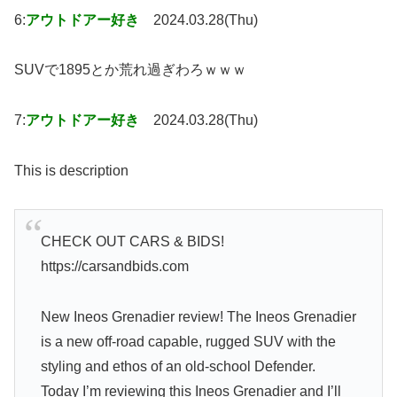
6:
アウトドアー好き
2024.03.28(Thu)
SUVで1895とか荒れ過ぎわろｗｗｗ
7:
アウトドアー好き
2024.03.28(Thu)
This is description
CHECK OUT CARS & BIDS!
https://carsandbids.com
New Ineos Grenadier review! The Ineos Grenadier
is a new off-road capable, rugged SUV with the
styling and ethos of an old-school Defender.
Today I’m reviewing this Ineos Grenadier and I’ll