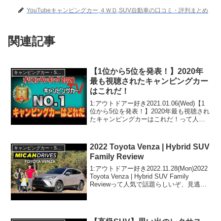
YouTubeキャンピングカー,４ＷＤ,SUV自動車の口コミ・評判まとめ
関連記事
【1位から5位を発表！】2020年
キャンピングカー・SUV人気車種
最も視聴されたキャンピングカー
はこれだ！
1:アウトドアー好き2021.01.06(Wed)【1
位から5位を発表！】2020年最も視聴され
たキャンピングカーはこれだ！って人気
で話題らしいぞ、見逃さないで！！2:ア
ウトドアー好き2021.01.06(Wed)この動画
は注目です！3:ア...
2022 Toyota Venza | Hybrid SUV
キャンピングカー・SUV人気車種
Family Review
1:アウトドアー好き2022.11.28(Mon)2022
Toyota Venza | Hybrid SUV Family
Reviewって人気で話題らしいぞ、見逃さ
ないで！！2:アウトドアー好き
2022.11.28(Mon)この動画は注...