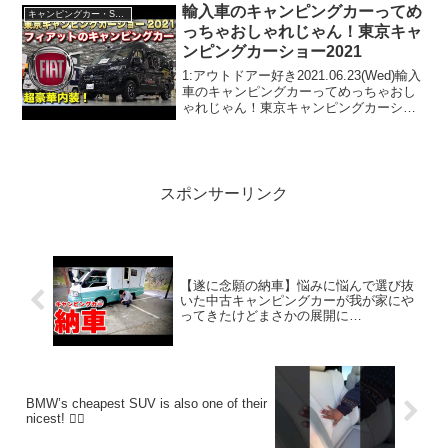
トドアー好き2022.12.20(Tue...
輸入車のキャンピングカーってめ
キャンピングカー・SUV人気車種
っちゃおしゃれじゃん！東京キャ
ンピングカーショー2021
1:アウトドアー好き2021.06.23(Wed)輸入
車のキャンピングカーってめっちゃおし
ゃれじゃん！東京キャンピングカーショ
ー2021って人気で話題らしいぞ、見逃さ
ないで！！2:アウトドアー好き
2021.06.23(Wed)この動画は注目...
スポンサーリンク
【遂に念願の納車】悩みに悩んで選び抜
いた中古キャンピングカーが我が家にや
ってきたけどまさかの展開に…
BMW’s cheapest SUV is also one of their
nicest! 😮‍💨