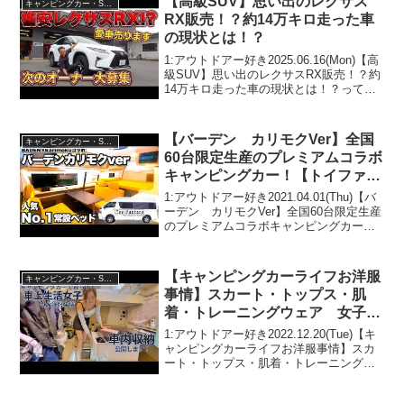
【高級SUV】思い出のレクサス
キャンピングカー・SUV人気車種
RX販売！？約14万キロ走った車
の現状とは！？
1:アウトドアー好き2025.06.16(Mon)【高
級SUV】思い出のレクサスRX販売！？約
14万キロ走った車の現状とは！？って人
気で話題らしいぞ、見逃さないで！！2:
アウトドアー好き2025.06.16(Mon)この動
画は注目です！3:...
【バーデン カリモクVer】全国
キャンピングカー・SUV人気車種
60台限定生産のプレミアムコラボ
キャンピングカー！【トイファク
トリー】✖️【カリモク家具】
1:アウトドアー好き2021.04.01(Thu)【バ
ーデン カリモクVer】全国60台限定生産
のプレミアムコラボキャンピングカー！
【トイファクトリー】✖️【カリモク家
具】って人気で話題らしいぞ、見逃さな
いで！！2:アウトドアー好き2021...
【キャンピングカーライフお洋服
キャンピングカー・SUV人気車種
事情】スカート・トップス・肌
着・トレーニングウェア 女子服
を効率的に収納
1:アウトドアー好き2022.12.20(Tue)【キ
ャンピングカーライフお洋服事情】スカ
ート・トップス・肌着・トレーニングウ
ェア 女子服を効率的に収納って人気で
話題らしいぞ、見逃さないで！！2:アウ