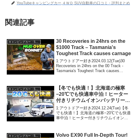
YouTubeキャンピングカー,４ＷＤ,SUV自動車の口コミ・評判まとめ
関連記事
30 Recoveries in 24hrs on the
キャンピングカー・SUV人気車種
$1000 Track – Tasmania's
Toughest Track causes carnage
1:アウトドアー好き2024.03.12(Tue)30
Recoveries in 24hrs on the 00 Track -
Tasmania's Toughest Track causes
carnageって人気で話題らしいぞ、見逃...
【冬でも快適！】北海道の極寒
キャンピングカー・SUV人気車種
−20℃でも快適車中泊！ヒーター
付きリチウムイオンバッテリー搭
載のバンコンを徹底レビュー【エ
1:アウトドアー好き2024.12.24(Tue)【冬
スコート】
でも快適！】北海道の極寒−20℃でも快適
車中泊！ヒーター付きリチウムイオンバ
ッテリー搭載のバンコンを徹底レビュー
【エスコート】って人気で話題らしい
ぞ、見逃さないで！！2:アウトドアー好
Volvo EX90 Full In-Depth Tour!
キャンピングカー・SUV人気車種
き...