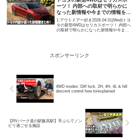
キャンピングカー・SUV人気車種
3...
ーツ！ 内部への取材で明らかに
なった新情報や今までの情報をサ
クッとまとめます。 [GRセリカ
1:アウトドアー好き2026.04.01(Wed)トヨ
WRC27]
タの新型4WDはセリカスポーツ！ 内部へ
の取材で明らかになった新情報や今まで
の情報をサクッとまとめます。 って人気
で話題らしいぞ、見逃さないで！！2:ア
ウトドアー好き2026.04.01...
スポンサーリンク
4WD modes: Diff lock, 2H, 4H, 4L & hill
descent control how to/explained
【RVパーク道の駅飯高駅】手ぶらでノン
ビリ過ごせる施設