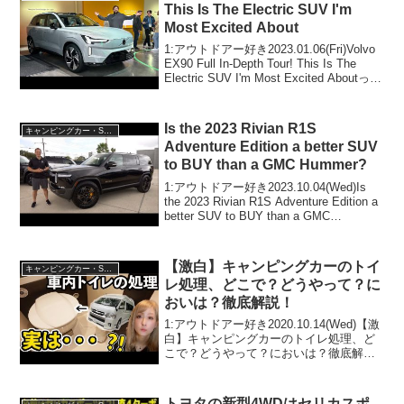
This Is The Electric SUV I'm
Most Excited About
1:アウトドアー好き2023.01.06(Fri)Volvo
EX90 Full In-Depth Tour! This Is The
Electric SUV I'm Most Excited Aboutって
人気で話題らしいぞ、見逃さない...
Is the 2023 Rivian R1S
キャンピングカー・SUV人気車種
Adventure Edition a better SUV
to BUY than a GMC Hummer?
1:アウトドアー好き2023.10.04(Wed)Is
the 2023 Rivian R1S Adventure Edition a
better SUV to BUY than a GMC
Hummer?って人気で話題らしいぞ、見逃
さな...
【激白】キャンピングカーのトイ
キャンピングカー・SUV人気車種
レ処理、どこで？どうやって？に
おいは？徹底解説！
1:アウトドアー好き2020.10.14(Wed)【激
白】キャンピングカーのトイレ処理、ど
こで？どうやって？においは？徹底解
説！って人気で話題らしいぞ、見逃さな
いで！！2:アウトドアー好き
2020.10.14(Wed)この動画は注目です！
トヨタの新型4WDはセリカスポ