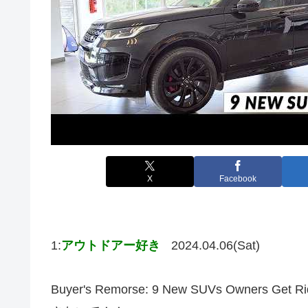
X
Facebook
1:
アウトドアー好き
2024.04.06(Sat)
Buyer's Remorse: 9 New SUVs Owners G