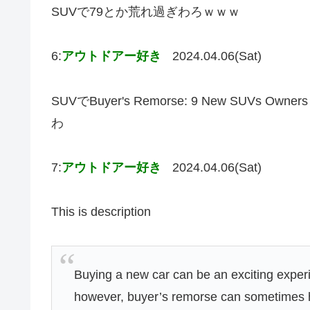
SUVで79とか荒れ過ぎわろｗｗｗ
6:
アウトドアー好き
2024.04.06(Sat)
SUVでBuyer's Remorse: 9 New SUVs Owner
わ
7:
アウトドアー好き
2024.04.06(Sat)
This is description
Buying a new car can be an exciting experi
however, buyer’s remorse can sometimes hi