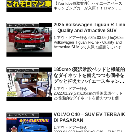
ャンピングカー社長に紹介しても
【YouTube買取案件】ハイエースベース
キャンピングカーが入庫！！ロマンティ
らいました！
ックな究極なキャンピングカーを業界最
前線のキャンピングカー社長に紹介して
もらいました！って人気で話題らしい
2025 Volkswagen Tiguan R-Line
キャンピングカー・SUV人気車種
ぞ、見...
– Quality and Attractive SUV
1:アウトドアー好き2025.03.06(Thu)2025
Volkswagen Tiguan R-Line - Quality and
Attractive SUVって人気で話題らしいぞ、
見逃さないで！！2:アウトドアー好き
2025.03...
185cmの贅沢常設ベッドと機能的
キャンピングカー・SUV人気車種
なダイネットを備えつつも価格を
グッと抑えたハイエースキャンピ
ングカー【rem BV】をどこより
1:アウトドアー好き
も詳しく紹介！
2022.01.29(Sat)185cmの贅沢常設ベッド
と機能的なダイネットを備えつつも価格
をグッと抑えたハイエースキャンピング
カー【rem BV】をどこよりも詳しく紹
介！って人気で話題らしいぞ、見逃さな
VOLVO C40 – SUV EV TERBAIK
キャンピングカー・SUV人気車種
いで！！2:アウ...
DI PASARAN
1:アウトドアー好き