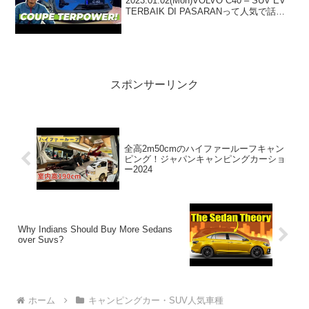
2023.01.02(Mon)VOLVO C40 – SUV EV
TERBAIK DI PASARANって人気で話題
らしいぞ、見逃さないで！！2:アウトド
アー好き2023.01.02(Mon)この動画は注目
です！3:ア...
スポンサーリンク
全高2m50cmのハイファールーフキャン
ピング！ジャパンキャンピングカーショ
ー2024
Why Indians Should Buy More Sedans
over Suvs?
ホーム
キャンピングカー・SUV人気車種