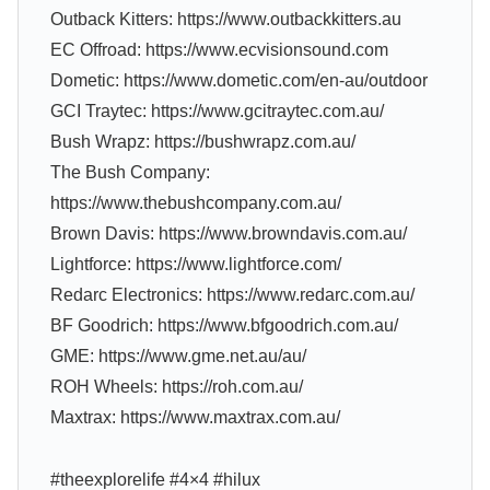
Outback Kitters: https://www.outbackkitters.au
EC Offroad: https://www.ecvisionsound.com
Dometic: https://www.dometic.com/en-au/outdoor
GCI Traytec: https://www.gcitraytec.com.au/
Bush Wrapz: https://bushwrapz.com.au/
The Bush Company:
https://www.thebushcompany.com.au/
Brown Davis: https://www.browndavis.com.au/
Lightforce: https://www.lightforce.com/
Redarc Electronics: https://www.redarc.com.au/
BF Goodrich: https://www.bfgoodrich.com.au/
GME: https://www.gme.net.au/au/
ROH Wheels: https://roh.com.au/
Maxtrax: https://www.maxtrax.com.au/
#theexplorelife #4×4 #hilux