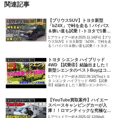
関連記事
【プリウスSUV】トヨタ新型
キャンピングカー・SUV人気車種
「bZ4X」で峠を走る！バイパス
＆狭い道も試乗！-トヨタで1番楽
しいSUV-
1:アウトドアー好き2025.11.14(Fri)【プリ
ウスSUV】トヨタ新型「bZ4X」で峠を走
る！バイパス＆狭い道も試乗！-トヨタで
1番楽しいSUV-って人気で話題らしい
ぞ、見逃さないで！！2:アウトドアー好
き2025.11.14(Fr...
トヨタ シエンタ ハイブリッド
キャンピングカー・SUV人気車種
4WD 【試乗④】結論出ました！
新型シエンタのベストBuyはコ
レ!! E-CarLife with 五味やすたか
1:アウトドアー好き2022.09.15(Thu)トヨ
タ シエンタ ハイブリッド 4WD 【試乗
④】結論出ました！新型シエンタのベス
トBuyはコレ!! E-CarLife with 五味やすた
かって人気で話題らしいぞ、見逃さない
で！！2:ア...
【YouTube買取案件】ハイエー
キャンピングカー・SUV人気車種
スベースキャンピングカーが入
庫！！ロマンティックな究極なキ
ャンピングカーを業界最前線のキ
1:アウトドアー好き2025.02.12(Wed)