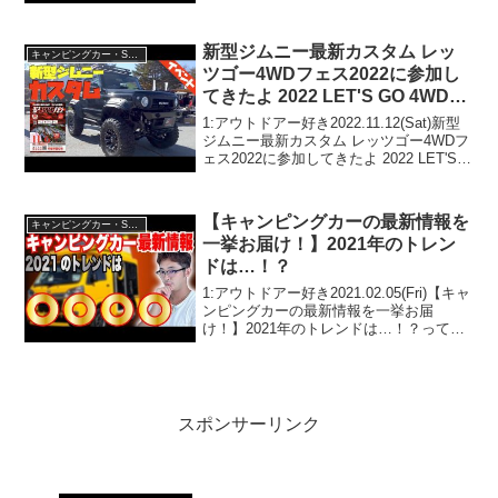
人気で話題らしいぞ、見逃さないで！！
2:アウトドアー好き2020.09.08(Tue)この
動画は注目です！3:...
新型ジムニー最新カスタム レッ
キャンピングカー・SUV人気車種
ツゴー4WDフェス2022に参加し
てきたよ 2022 LET'S GO 4WD
FES
1:アウトドアー好き2022.11.12(Sat)新型
ジムニー最新カスタム レッツゴー4WDフ
ェス2022に参加してきたよ 2022 LET'S
GO 4WD FESって人気で話題らしいぞ、
見逃さないで！！2:アウトドアー好き
2022.11...
【キャンピングカーの最新情報を
キャンピングカー・SUV人気車種
一挙お届け！】2021年のトレン
ドは…！？
1:アウトドアー好き2021.02.05(Fri)【キャ
ンピングカーの最新情報を一挙お届
け！】2021年のトレンドは…！？って人
気で話題らしいぞ、見逃さないで！！2:
アウトドアー好き2021.02.05(Fri)この動画
は注目です！3:アウ...
スポンサーリンク