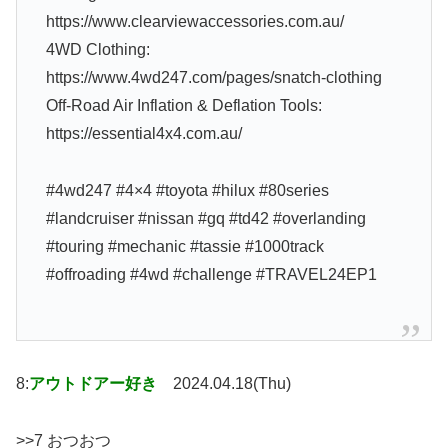
https://www.clearviewaccessories.com.au/
4WD Clothing:
https://www.4wd247.com/pages/snatch-clothing
Off-Road Air Inflation & Deflation Tools:
https://essential4x4.com.au/
#4wd247 #4×4 #toyota #hilux #80series
#landcruiser #nissan #gq #td42 #overlanding
#touring #mechanic #tassie #1000track
#offroading #4wd #challenge #TRAVEL24EP1
8:
アウトドアー好き
2024.04.18(Thu)
>>7 おつおつ