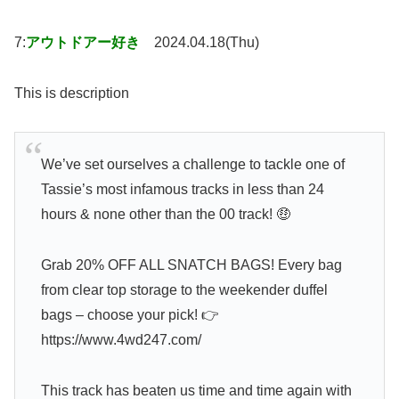
7:
アウトドアー好き
2024.04.18(Thu)
This is description
We’ve set ourselves a challenge to tackle one of
Tassie’s most infamous tracks in less than 24
hours & none other than the 00 track! 🤑
Grab 20% OFF ALL SNATCH BAGS! Every bag
from clear top storage to the weekender duffel
bags – choose your pick! 👉
https://www.4wd247.com/
This track has beaten us time and time again with