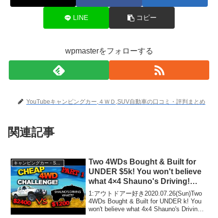
LINE
コピー
wpmasterをフォローする
YouTubeキャンピングカー,４ＷＤ,SUV自動車の口コミ・評判まとめ
関連記事
Two 4WDs Bought & Built for
キャンピングカー・SUV人気車種
UNDER $5k! You won't believe
what 4×4 Shauno's Driving!
EPISODE 1
1:アウトドアー好き2020.07.26(Sun)Two
4WDs Bought & Built for UNDER k! You
won't believe what 4x4 Shauno's Driving!
EPISODE 1って人気...