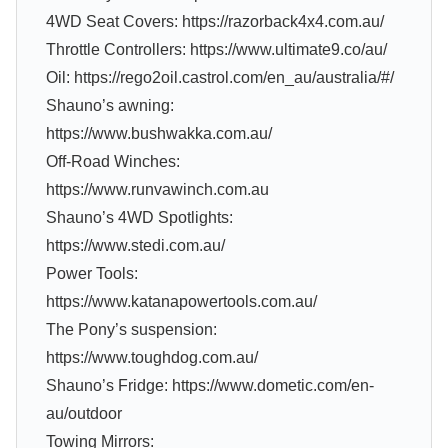
4WD Seat Covers: https://razorback4x4.com.au/
Throttle Controllers: https://www.ultimate9.co/au/
Oil: https://rego2oil.castrol.com/en_au/australia/#/
Shauno’s awning:
https://www.bushwakka.com.au/
Off-Road Winches:
https://www.runvawinch.com.au
Shauno’s 4WD Spotlights:
https://www.stedi.com.au/
Power Tools:
https://www.katanapowertools.com.au/
The Pony’s suspension:
https://www.toughdog.com.au/
Shauno’s Fridge: https://www.dometic.com/en-
au/outdoor
Towing Mirrors: