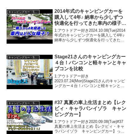
2014年式のキャンピングカーを
キャンピングカー・SUV人気車種
購入して4年♪ 納車から少しずつ
快適化を行ってきた車内の様子や
収納などをご紹介します😊
1:アウトドアー好き2024.10.08(Tue)2014
年式のキャンピングカーを購入して4年♪
納車から少しずつ快適化を行ってきた車
内の様子や収納などをご紹介します😊っ
て人気で話題らしいぞ、見逃さない
で！！2:アウトドアー好き2024.1...
Stage21さんのキャンピングカー
キャンピングカー・SUV人気車種
４台！バンコンと軽キャンとキャ
ブコンを比較
1:アウトドアー好き
2023.07.24(Mon)Stage21さんのキャンピ
ングカー４台！バンコンと軽キャンとキ
ャブコンを比較って人気で話題らしい
ぞ、見逃さないで！！2:アウトドアー好
き2023.07.24(Mon)この動画は注目です！
#37 真夏の車上生活まとめ【レク
キャンピングカー・SUV人気車種
3...
ビィ・キャラバンイゾラ キャン
ピングカー】
1:アウトドアー好き2020.09.08(Tue)#37
真夏の車上生活まとめ【レクビィ・キャ
ラバンイゾラ キャンピングカー】って