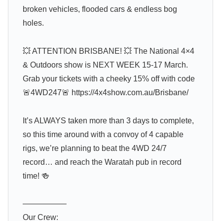
broken vehicles, flooded cars & endless bog
holes.
💥 ATTENTION BRISBANE! 💥 The National 4×4
& Outdoors show is NEXT WEEK 15-17 March.
Grab your tickets with a cheeky 15% off with code
🚨4WD247🚨 https://4x4show.com.au/Brisbane/
It’s ALWAYS taken more than 3 days to complete,
so this time around with a convoy of 4 capable
rigs, we’re planning to beat the 4WD 24/7
record… and reach the Waratah pub in record
time! 🍻
—————–
Our Crew: