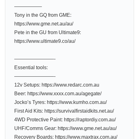
—————–
Tony in the GQ from GME:
https://www.gme.net.au/au/
Pete in the GU from Ultimate9:
https://www.ultimate9.co/au/
————————-
Essential tools:
————————-
12v Setups: https://www.redarc.com.au
Beer: https://www.xxxx.com.au/agegate/
Jocko’s Tyres: https://www.kumho.com.au/
First Aid Kits: https://survivalfirstaidkits.net.au/
4WD Protective Paint: https://raptordiy.com.au/
UHF/Comms Gear: https://www.gme.net.au/au/
Recovery Boards: https://www.maxtrax.com.au/