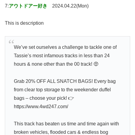
7:
アウトドアー好き
2024.04.22(Mon)
This is description
We’ve set ourselves a challenge to tackle one of
Tassie’s most infamous tracks in less than 24
hours & none other than the 00 track! 🤑
Grab 20% OFF ALL SNATCH BAGS! Every bag
from clear top storage to the weekender duffel
bags – choose your pick! 👉
https://www.4wd247.com/
This track has beaten us time and time again with
broken vehicles, flooded cars & endless bog