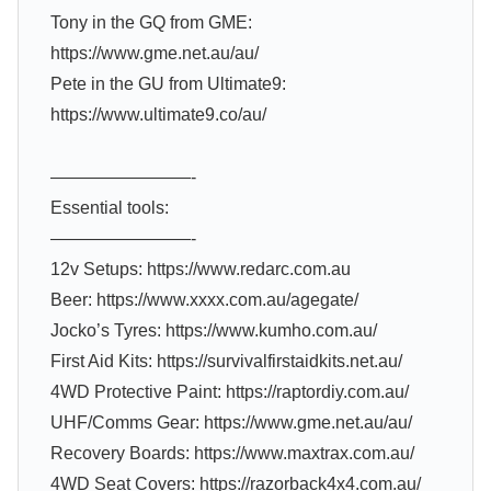
Tony in the GQ from GME:
https://www.gme.net.au/au/
Pete in the GU from Ultimate9:
https://www.ultimate9.co/au/
————————-
Essential tools:
————————-
12v Setups: https://www.redarc.com.au
Beer: https://www.xxxx.com.au/agegate/
Jocko’s Tyres: https://www.kumho.com.au/
First Aid Kits: https://survivalfirstaidkits.net.au/
4WD Protective Paint: https://raptordiy.com.au/
UHF/Comms Gear: https://www.gme.net.au/au/
Recovery Boards: https://www.maxtrax.com.au/
4WD Seat Covers: https://razorback4x4.com.au/