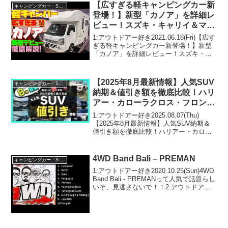
【広すぎる軽キャンピングカー新
キャンピングカー・SUV人気車種
登場！】新型「カノア」を詳細レ
ビュー！スズキ・キャリイ＆マツ
ダ・スクラム軽トラックベースの
1:アウトドアー好き2021.06.18(Fri)【広す
軽キャンパーキャブコン！キャン
ぎる軽キャンピングカー新登場！】新型
「カノア」を詳細レビュー！スズキ・キ
ピングカーOZ発・道の駅巡りや
ャリイ＆マツダ・スクラム軽トラックベ
車中泊の旅にも最適！
ースの軽キャンパーキャブコン！キャン
ピングカーOZ発・道の駅巡りや車中泊の
【2025年8月最新情報】人気SUV
キャンピングカー・SUV人気車種
旅...
納期＆値引き額を徹底比較！ハリ
アー・カローラクロス・フロンク
ス・ZR-V・エクストレイル・フ
1:アウトドアー好き2025.08.07(Thu)
ォレスター・ヴェゼル・ヤリスク
【2025年8月最新情報】人気SUV納期＆
値引き額を徹底比較！ハリアー・カロー
ロス・CX-80・CX-60・WR-V他
ラクロス・フロンクス・ZR-V・エクスト
レイル・フォレスター・ヴェゼル・ヤリ
スクロス・CX-80・CX-60・W...
4WD Band Bali – PREMAN
キャンピングカー・SUV人気車種
1:アウトドアー好き2020.10.25(Sun)4WD
Band Bali - PREMANって人気で話題らし
いぞ、見逃さないで！！2:アウトドアー
好き2020.10.25(Sun)この動画は注目で
す！3:アウトドアー好き2020.10....