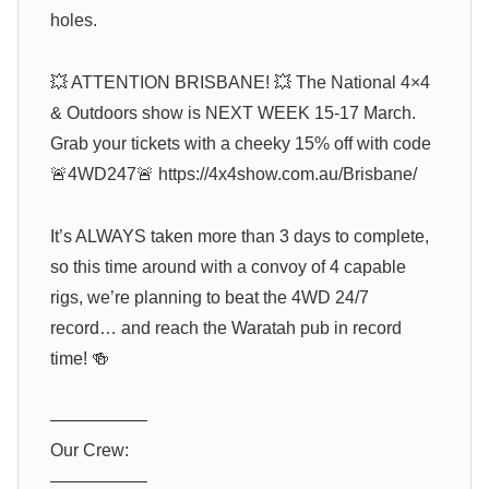
holes.
💥 ATTENTION BRISBANE! 💥 The National 4×4
& Outdoors show is NEXT WEEK 15-17 March.
Grab your tickets with a cheeky 15% off with code
🚨4WD247🚨 https://4x4show.com.au/Brisbane/
It’s ALWAYS taken more than 3 days to complete,
so this time around with a convoy of 4 capable
rigs, we’re planning to beat the 4WD 24/7
record… and reach the Waratah pub in record
time! 🍻
—————–
Our Crew:
—————–