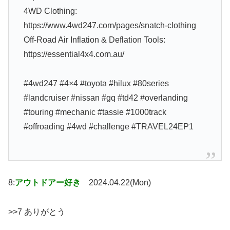
4WD Clothing:
https://www.4wd247.com/pages/snatch-clothing
Off-Road Air Inflation & Deflation Tools:
https://essential4x4.com.au/
#4wd247 #4×4 #toyota #hilux #80series
#landcruiser #nissan #gq #td42 #overlanding
#touring #mechanic #tassie #1000track
#offroading #4wd #challenge #TRAVEL24EP1
8:
アウトドアー好き
2024.04.22(Mon)
>>7 ありがとう