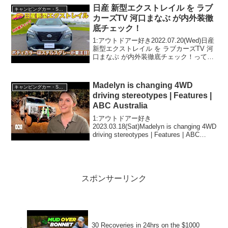
日産 新型エクストレイル を ラブ
キャンピングカー・SUV人気車種
カーズTV 河口まなぶ が内外装徹
底チェック！
1:アウトドアー好き2022.07.20(Wed)日産
新型エクストレイル を ラブカーズTV 河
口まなぶ が内外装徹底チェック！って人
気で話題らしいぞ、見逃さないで！！2:
アウトドアー好き2022.07.20(Wed)この動
画は注目です！...
Madelyn is changing 4WD
キャンピングカー・SUV人気車種
driving stereotypes | Features |
ABC Australia
1:アウトドアー好き
2023.03.18(Sat)Madelyn is changing 4WD
driving stereotypes | Features | ABC
Australiaって人気で話題らしいぞ、見逃
さないで！！2:アウト...
スポンサーリンク
30 Recoveries in 24hrs on the $1000