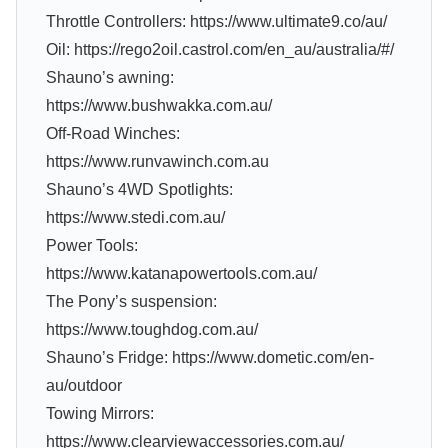
Throttle Controllers: https://www.ultimate9.co/au/
Oil: https://rego2oil.castrol.com/en_au/australia/#/
Shauno’s awning:
https://www.bushwakka.com.au/
Off-Road Winches:
https://www.runvawinch.com.au
Shauno’s 4WD Spotlights:
https://www.stedi.com.au/
Power Tools:
https://www.katanapowertools.com.au/
The Pony’s suspension:
https://www.toughdog.com.au/
Shauno’s Fridge: https://www.dometic.com/en-
au/outdoor
Towing Mirrors:
https://www.clearviewaccessories.com.au/