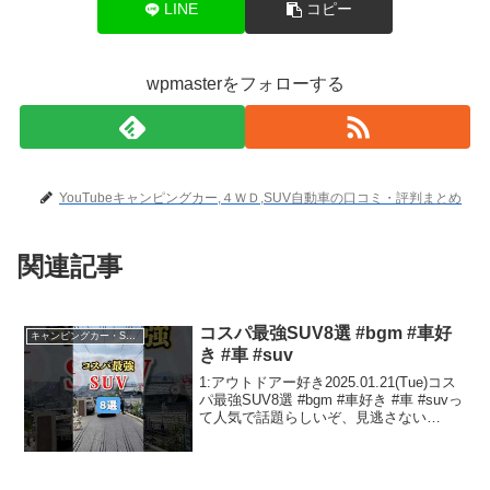
LINE
コピー
wpmasterをフォローする
YouTubeキャンピングカー,４ＷＤ,SUV自動車の口コミ・評判まとめ
関連記事
コスパ最強SUV8選 #bgm #車好
キャンピングカー・SUV人気車種
き #車 #suv
1:アウトドアー好き2025.01.21(Tue)コス
パ最強SUV8選 #bgm #車好き #車 #suvっ
て人気で話題らしいぞ、見逃さない
で！！2:アウトドアー好き
2025.01.21(Tue)この動画は注目です！3:
アウトドアー好き20...