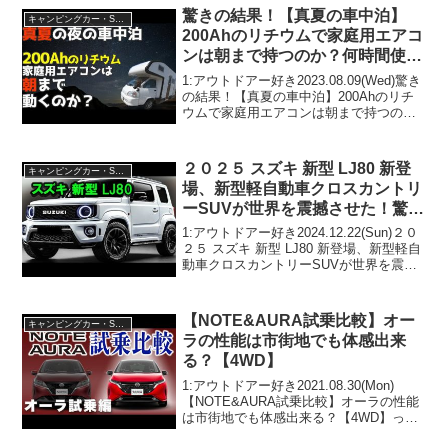
驚きの結果！【真夏の車中泊】
キャンピングカー・SUV人気車種
200Ahのリチウムで家庭用エアコ
ンは朝まで持つのか？何時間使え
るのか？キャンピングカー☆
1:アウトドアー好き2023.08.09(Wed)驚き
の結果！【真夏の車中泊】200Ahのリチ
ウムで家庭用エアコンは朝まで持つの
か？何時間使えるのか？キャンピングカ
ー☆って人気で話題らしいぞ、見逃さな
いで！！2:アウトドアー好き2023.0...
２０２５ スズキ 新型 LJ80 新登
キャンピングカー・SUV人気車種
場、新型軽自動車クロスカントリ
ーSUVが世界を震撼させた！驚く
べき760ccディーゼルターボエン
1:アウトドアー好き2024.12.22(Sun)２０
ジンを搭載！
２５ スズキ 新型 LJ80 新登場、新型軽自
動車クロスカントリーSUVが世界を震撼
させた！驚くべき760ccディーゼルターボ
エンジンを搭載！って人気で話題らしい
ぞ、見逃さないで！！2:...
【NOTE&AURA試乗比較】オー
キャンピングカー・SUV人気車種
ラの性能は市街地でも体感出来
る？【4WD】
1:アウトドアー好き2021.08.30(Mon)
【NOTE&AURA試乗比較】オーラの性能
は市街地でも体感出来る？【4WD】って
人気で話題らしいぞ、見逃さないで！！