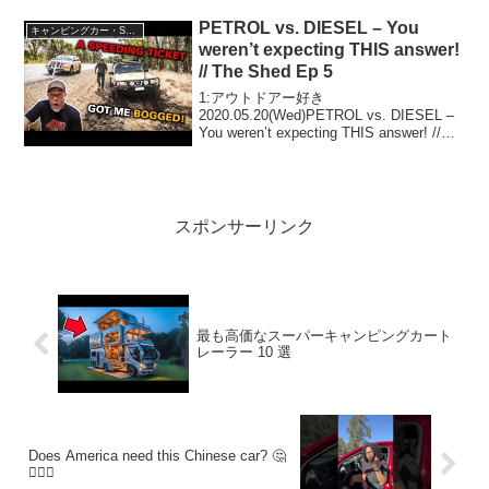
2:アウトドアー好き2021.08.30(Mon)この
動画は注目です！3:...
PETROL vs. DIESEL – You
キャンピングカー・SUV人気車種
weren’t expecting THIS answer!
// The Shed Ep 5
1:アウトドアー好き
2020.05.20(Wed)PETROL vs. DIESEL –
You weren’t expecting THIS answer! //
The Shed Ep 5って人気で話題らしいぞ、
見逃さないで！！2:アウ...
スポンサーリンク
最も高価なスーパーキャンピングカート
レーラー 10 選
Does America need this Chinese car? 🤔
🤷🏽‍♂️