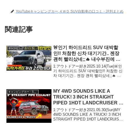
YouTubeキャンピングカー,４ＷＤ,SUV自動車の口コミ・評判まとめ
関連記事
🚨인기 하이드리드 SUV 대박할
キャンピングカー・SUV人気車種
인!! 처참한 신차 대기기간.. 젠장
괜히 빨리샀네;;🔥 내수부진에 제
네시스마저 즉시출고;; 15%할인
1:アウトドアー好き2025.10.14(Tue)🚨인
모델도 등장 #날씨 #EV5 #테슬라
기 하이드리드 SUV 대박할인!! 처참한 신
차 대기기간.. 젠장 괜히 빨리샀네;;🔥 내
모델Y
수부진에 제네시스마저 즉시출고;; 15%할
인 모델도 등장 #날씨 #EV5 #테슬라...
MY 4WD SOUNDS LIKE A
キャンピングカー・SUV人気車種
TRUCK! 3 INCH STRAIGHT
PIPED 1HDT LANDCRUISER –
best sounding 4wd
1:アウトドアー好き2021.05.30(Sun)MY
4WD SOUNDS LIKE A TRUCK! 3 INCH
STRAIGHT PIPED 1HDT LANDCRUISER
- best sounding 4wdって人気で話題ら
し...