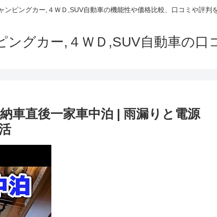
でキャンピングカー,４ＷＤ,SUV自動車の機能性や価格比較、口コミや評
ャンピングカー,４ＷＤ,SUV自動車の
納車直後一家車中泊 | 雨漏りと電源
活