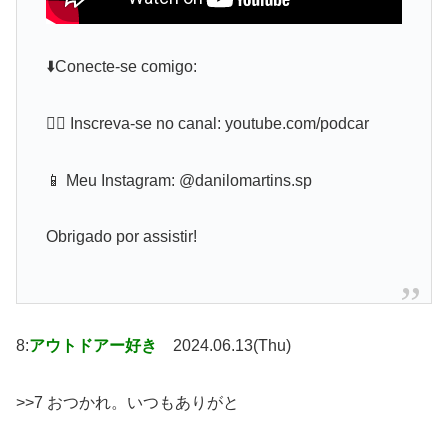
⬇️Conecte-se comigo:
👉🏻 Inscreva-se no canal: youtube.com/podcar
📱 Meu Instagram: @danilomartins.sp
Obrigado por assistir!
8:
アウトドアー好き
2024.06.13(Thu)
>>7 おつかれ。いつもありがと