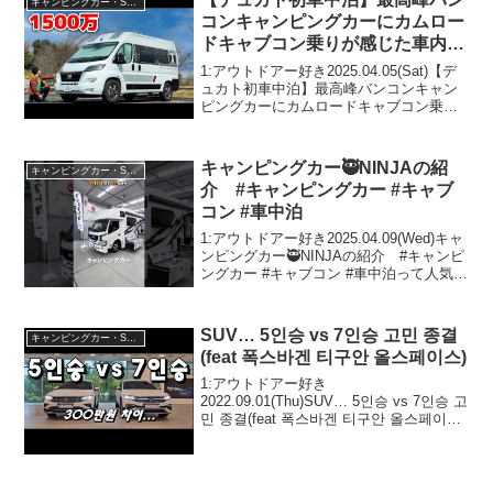
キャンピングカー・SUV人気車種
コンキャンピングカーにカムロー
ドキャブコン乗りが感じた車内と
走行性能違い【トイファクトリー
1:アウトドアー好き2025.04.05(Sat)【デ
ダヴィンチ5.4】
ュカト初車中泊】最高峰バンコンキャン
ピングカーにカムロードキャブコン乗り
が感じた車内と走行性能違い【トイファ
クトリー ダヴィンチ5.4】って人気で話題
らしいぞ、見逃さないで！！2:アウト...
キャンピングカー🥷NINJAの紹
キャンピングカー・SUV人気車種
介 #キャンピングカー #キャブ
コン #車中泊
1:アウトドアー好き2025.04.09(Wed)キャ
ンピングカー🥷NINJAの紹介 #キャンピ
ングカー #キャブコン #車中泊って人気で
話題らしいぞ、見逃さないで！！2:アウ
トドアー好き2025.04.09(Wed)この動画は
注目です！3...
SUV… 5인승 vs 7인승 고민 종결
キャンピングカー・SUV人気車種
(feat 폭스바겐 티구안 올스페이스)
1:アウトドアー好き
2022.09.01(Thu)SUV… 5인승 vs 7인승 고
민 종결(feat 폭스바겐 티구안 올스페이스)
って人気で話題らしいぞ、見逃さない
で！！2:アウトドアー好き
2022.09.01(Thu)この動画は注目で...