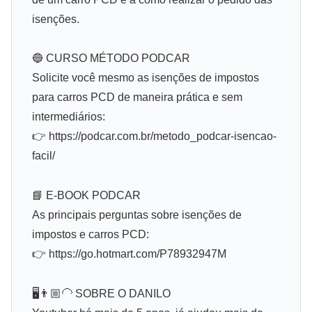
isenções.
🔵 CURSO MÉTODO PODCAR
Solicite você mesmo as isenções de impostos
para carros PCD de maneira prática e sem
intermediários:
👉 https://podcar.com.br/metodo_podcar-isencao-
facil/
📘 E-BOOK PODCAR
As principais perguntas sobre isenções de
impostos e carros PCD:
👉 https://go.hotmart.com/P78932947M
🖥️👨🏼‍🦲 SOBRE O DANILO