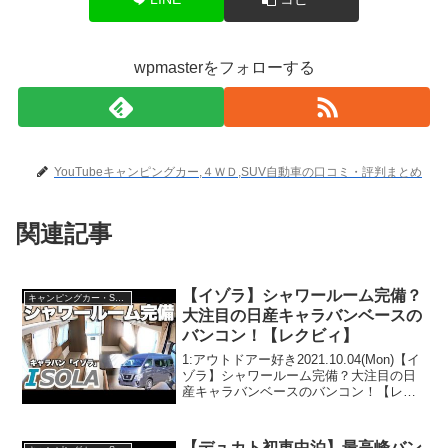
wpmasterをフォローする
YouTubeキャンピングカー,４ＷＤ,SUV自動車の口コミ・評判まとめ
関連記事
【イゾラ】シャワールーム完備？
キャンピングカー・SUV人気車種
大注目の日産キャラバンベースの
バンコン！【レクビィ】
1:アウトドアー好き2021.10.04(Mon)【イ
ゾラ】シャワールーム完備？大注目の日
産キャラバンベースのバンコン！【レク
ビィ】って人気で話題らしいぞ、見逃さ
ないで！！2:アウトドアー好き
2021.10.04(Mon)この動画は注目です...
【デュカト初車中泊】最高峰バン