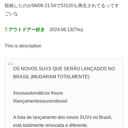
投稿したのが06/09 21:54で53120も再生されてるってす
ごいな
7:
アウトドアー好き
2024.06.13(Thu)
This is description
OS NOVOS SUVS QUE SERÃO LANÇADOS NO
BRASIL (MUDARAM TOTALMENTE)
#suvsautomáticos #suvs
#lançamentossuvsnobrasil
A lista de lançamento dos novos SUVs no Brasil,
está totalmente renovada e diferente.