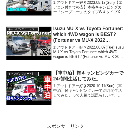
ュー！ナッツRV製作、トヨタ・
1:アウトドアー好き2023.09.17(Sun)【エ
カムロードベースの話題の新型キ
アコン付きで格安】本格キャンピングカ
ー「ジープニー」のタイプW＆タイプXを
ャブコン2モデル！道の駅巡りや
徹底比較レビュー！ナッツRV製作、トヨ
車中泊の旅に！
タ・カムロードベースの話題の新型キャ
ブコン2モデル！道の駅巡りや車中泊の
Isuzu MU-X vs Toyota Fortuner:
キャンピングカー・SUV人気車種
旅...
which 4WD wagon is BEST?
(Fortuner vs MU-X 2022
comparison)
1:アウトドアー好き2022.06.07(Tue)Isuzu
MU-X vs Toyota Fortuner: which 4WD
wagon is BEST? (Fortuner vs MU-X 2022
comparison)って人気で...
【車中泊】軽キャンピングカーで
キャンピングカー・SUV人気車種
24時間生活してみた。
1:アウトドアー好き2020.10.11(Sun)【車
中泊】軽キャンピングカーで24時間生活
してみた。って人気で話題らしいぞ、見
逃さないで！！2:アウトドアー好き
2020.10.11(Sun)この動画は注目です！3:
アウトドアー好き2020...
スポンサーリンク