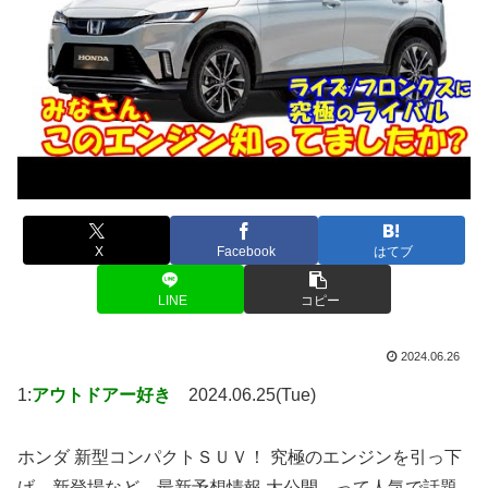
X
Facebook
はてブ
LINE
コピー
2024.06.26
1:
アウトドアー好き
2024.06.25(Tue)
ホンダ 新型コンパクトＳＵＶ！ 究極のエンジンを引っ下
げ…新登場など、最新予想情報 大公開。って人気で話題