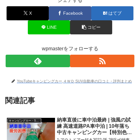
シェアする
X
Facebook
はてブ
LINE
コピー
wpmasterをフォローする
YouTubeキャンピングカー,４ＷＤ,SUV自動車の口コミ・評判まとめ
関連記事
納車直後に車中泊最終 | 強風の試
キャンピングカー・SUV人気車種
練 高速道路PA車中泊 | 10年落ち
中古キャンピングカー【特別色青
マッシュ】
1:アウトドアー好き2022.05.28(Sat)納車