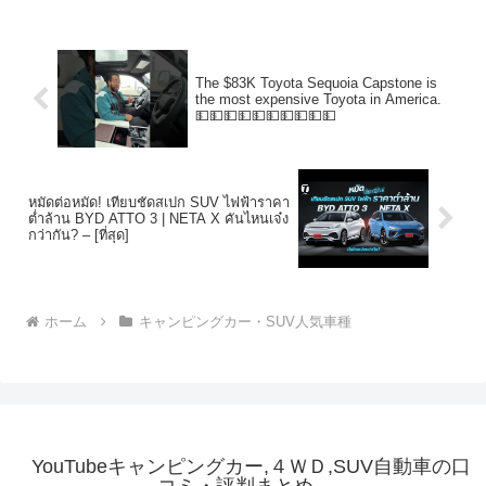
The $83K Toyota Sequoia Capstone is
the most expensive Toyota in America.
💵💵💵💵💵💵💵💵💵💵
หมัดต่อหมัด! เทียบชัดสเปก SUV ไฟฟ้าราคา
ต่ำล้าน BYD ATTO 3 | NETA X คันไหนเจ๋ง
กว่ากัน? – [ที่สุด]
ホーム
キャンピングカー・SUV人気車種
YouTubeキャンピングカー,４ＷＤ,SUV自動車の口