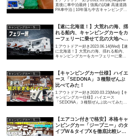
直後に車中泊最終 | 強風の試練 高速道路
PA車中泊 | 10年落ち中古キャンピングカ
ー【特別色青マッシュ】って人気で話題
らしいぞ、見逃さないで！！2:アウトド
アー好き2022.05.2...
【遂に北海道！】大荒れの海、揺
キャンピングカー・SUV人気車種
れる船内、キャンピングカーをカ
ーフェリーに乗せて北の大地へ｜
車中泊旅｜北海道no.1
1:アウトドアー好き2023.06.14(Wed)【遂
に北海道！】大荒れの海、揺れる船内、
キャンピングカーをカーフェリーに乗せ
て北の大地へ｜車中泊旅｜北海道no.1っ
て人気で話題らしいぞ、見逃さない
で！！2:アウトドアー好き2023.06....
【キャンピングカー仕様】ハイエ
キャンピングカー・SUV人気車種
ース「SEDONA」３種類ぜんぶ
比べてみた！
1:アウトドアー好き2020.03.23(Mon)【キ
ャンピングカー仕様】ハイエース
「SEDONA」３種類ぜんぶ比べてみた！
って人気で話題らしいぞ、見逃さない
で！！2:アウトドアー好き
2020.03.23(Mon)この動画は注目です！3:
【エアコン付きで格安】本格キャ
キャンピングカー・SUV人気車種
ア...
ンピングカー「ジープニー」のタ
イプW＆タイプXを徹底比較レビ