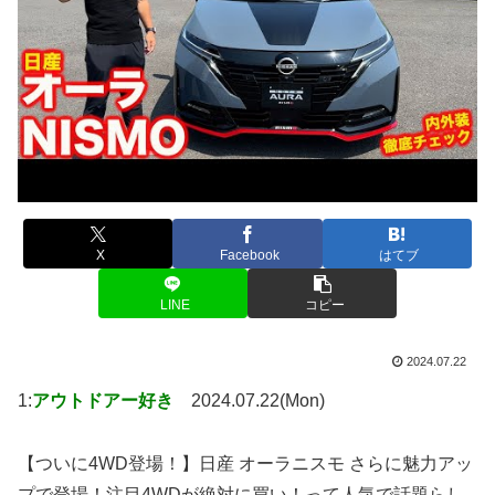
X
Facebook
はてブ
LINE
コピー
2024.07.22
1:
アウトドアー好き
2024.07.22(Mon)
【ついに4WD登場！】日産 オーラニスモ さらに魅力アッ
プで登場！注目4WDが絶対に買い！って人気で話題らし