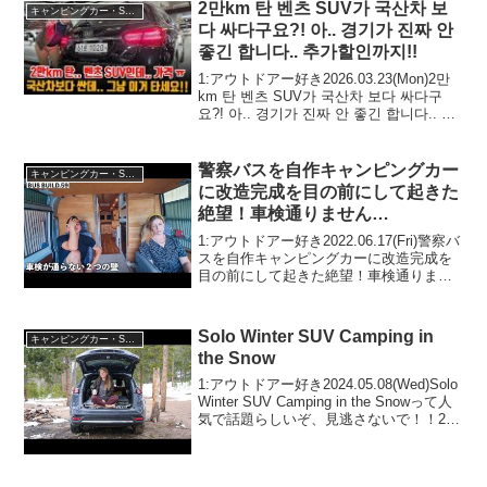
2만km 탄 벤츠 SUV가 국산차 보
キャンピングカー・SUV人気車種
다 싸다구요?! 아.. 경기가 진짜 안
좋긴 합니다.. 추가할인까지!!
1:アウトドアー好き2026.03.23(Mon)2만
km 탄 벤츠 SUV가 국산차 보다 싸다구
요?! 아.. 경기가 진짜 안 좋긴 합니다.. 추
가할인까지!!って人気で話題らしいぞ、見
逃さないで！！2:アウトドアー好き
2026.0...
警察バスを自作キャンピングカー
キャンピングカー・SUV人気車種
に改造完成を目の前にして起きた
絶望！車検通りません…
1:アウトドアー好き2022.06.17(Fri)警察バ
スを自作キャンピングカーに改造完成を
目の前にして起きた絶望！車検通りませ
ん...って人気で話題らしいぞ、見逃さな
いで！！2:アウトドアー好き
2022.06.17(Fri)この動画は注目...
Solo Winter SUV Camping in
キャンピングカー・SUV人気車種
the Snow
1:アウトドアー好き2024.05.08(Wed)Solo
Winter SUV Camping in the Snowって人
気で話題らしいぞ、見逃さないで！！2:
アウトドアー好き2024.05.08(Wed)この動
画は注目です！3:アウト...