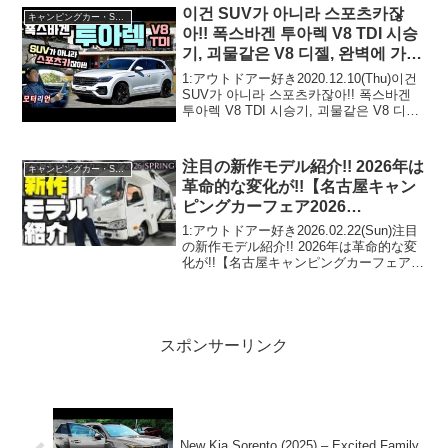
이건 SUV가 아니라 스포츠카잖
キャンピングカー・SUV人気車種
아!! 폭스바겐 투아렉 V8 TDI 시승
기, 괴물같은 V8 디젤, 완벽에 가까
운 SUV?! Volkswagen Touareg
1:アウトドアー好き2020.12.10(Thu)이건
V8 TDI
SUV가 아니라 스포츠카잖아!! 폭스바겐
투아렉 V8 TDI 시승기, 괴물같은 V8 디젤,
완벽에 가까운 SUV?! Volkswagen
Touareg V8 TDIって...
注目の新作モデル紹介!! 2026年は
キャンピングカー・SUV人気車種
革命的な変化が!!【名古屋キャン
ピングカーフェア2026
SPRING】
1:アウトドアー好き2026.02.22(Sun)注目
の新作モデル紹介!! 2026年は革命的な変
化が!!【名古屋キャンピングカーフェア
2026 SPRING】って人気で話題らしい
ぞ、見逃さないで！！2:アウトドアー好
き2026.02.22...
スポンサーリンク
New Kia Sorento (2025) – Excited Family