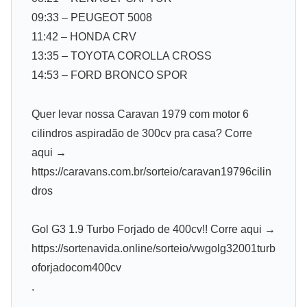
09:33 – PEUGEOT 5008
11:42 – HONDA CRV
13:35 – TOYOTA COROLLA CROSS
14:53 – FORD BRONCO SPOR
Quer levar nossa Caravan 1979 com motor 6
cilindros aspiradão de 300cv pra casa? Corre
aqui →
https://caravans.com.br/sorteio/caravan19796cilin
dros
Gol G3 1.9 Turbo Forjado de 400cv!! Corre aqui →
https://sortenavida.online/sorteio/vwgolg32001turb
oforjadocom400cv
.