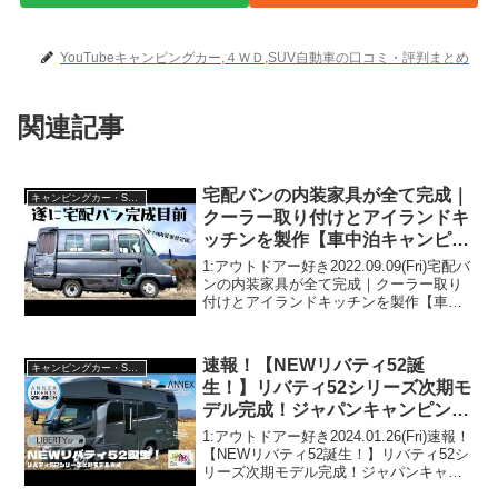
YouTubeキャンピングカー,４ＷＤ,SUV自動車の口コミ・評判まとめ
関連記事
宅配バンの内装家具が全て完成｜
キャンピングカー・SUV人気車種
クーラー取り付けとアイランドキ
ッチンを製作【車中泊キャンピン
グカー完成目前】
1:アウトドアー好き2022.09.09(Fri)宅配バ
ンの内装家具が全て完成｜クーラー取り
付けとアイランドキッチンを製作【車中
泊キャンピングカー完成目前】って人気
で話題らしいぞ、見逃さないで！！2:ア
ウトドアー好き2022.09.09(F...
速報！【NEWリバティ52誕
キャンピングカー・SUV人気車種
生！】リバティ52シリーズ次期モ
デル完成！ジャパンキャンピング
カーショー2024にてデビュー！
1:アウトドアー好き2024.01.26(Fri)速報！
標準仕様に加え２種のアップグレ
【NEWリバティ52誕生！】リバティ52シ
リーズ次期モデル完成！ジャパンキャン
ード仕様を用意
ピングカーショー2024にてデビュー！標