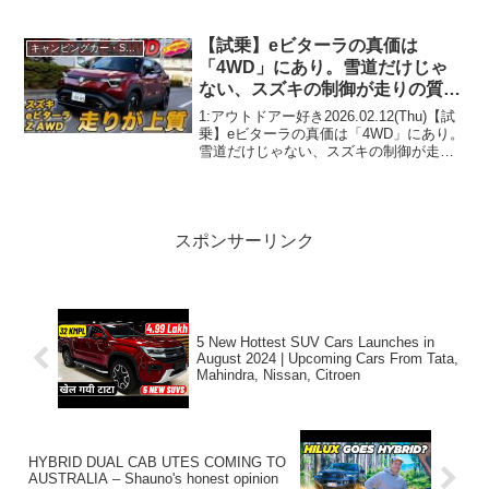
グカーショー2024って人気で話題らしい
ぞ、見逃さないで！！2:アウトドアー好
き2024.03.31(Sun)こ...
【試乗】eビターラの真価は
キャンピングカー・SUV人気車種
「4WD」にあり。雪道だけじゃ
ない、スズキの制御が走りの質を
どう変えたのか？
1:アウトドアー好き2026.02.12(Thu)【試
乗】eビターラの真価は「4WD」にあり。
雪道だけじゃない、スズキの制御が走り
の質をどう変えたのか？って人気で話題
らしいぞ、見逃さないで！！2:アウトド
アー好き2026.02.12(Thu...
スポンサーリンク
5 New Hottest SUV Cars Launches in
August 2024 | Upcoming Cars From Tata,
Mahindra, Nissan, Citroen
HYBRID DUAL CAB UTES COMING TO
AUSTRALIA – Shauno's honest opinion