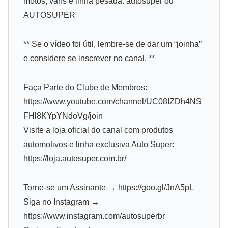
motos, vans e linha pesada: autosuper ou
AUTOSUPER
** Se o vídeo foi útil, lembre-se de dar um “joinha”
e considere se inscrever no canal. **
Faça Parte do Clube de Membros:
https://www.youtube.com/channel/UC08IZDh4NS
FHl8KYpYNdoVg/join
Visite a loja oficial do canal com produtos
automotivos e linha exclusiva Auto Super:
https://loja.autosuper.com.br/
Torne-se um Assinante → https://goo.gl/JnA5pL
Siga no Instagram →
https://www.instagram.com/autosuperbr