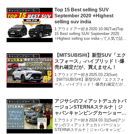
準仕様に加え２種のアップグレード仕様
を用意って人気で話題らしいぞ、...
Top 15 Best selling SUV
キャンピングカー・SUV人気車種
September 2020 ⭐Highest
selling suv india
1:アウトドアー好き2020.10.06(Tue)Top
15 Best selling SUV September 2020
⭐Highest selling suv indiaって人気で話題
らしいぞ、見逃さないで！！2:アウトド
アー好き...
【MITSUBISHI】新型SUV「エク
キャンピングカー・SUV人気車種
スフォース」-ハイブリッド！-爆
売れ確定だが、買えません！
1:アウトドアー好き2025.03.23(Sun)
【MITSUBISHI】新型SUV「エクスフォ
ース」-ハイブリッド！-爆売れ確定だが、
買えません！って人気で話題らしいぞ、
見逃さないで！！2:アウトドアー好き
2025.03.23(Sun)こ...
アジサシのフィアットデュカトバ
キャンピングカー・SUV人気車種
ージョンSTERNAステルナ｜ジ
ャパンキャンピングカーショー
2024
1:アウトドアー好き2024.03.31(Sun)アジ
サシのフィアットデュカトバージョン
STERNAステルナ｜ジャパンキャンピン