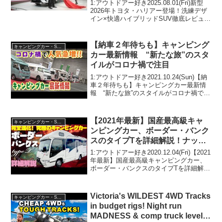
内外装紹介】
1:アウトドアー好き2025.08.01(Fri)新型
2026年トヨタ・ハリアー登場！洗練デザ
イン×快適ハイブリッドSUV徹底レビュ
ー！【試乗＆内外装紹介】って人気で話
題らしいぞ、見逃さないで！！2:アウト
ドアー好き2025.08.01(F...
【納車２年待ちも】キャンピング
キャンピングカー・SUV人気車種
カー最新情報 “新たな旅”のスタ
イルがコロナ禍で注目
1:アウトドアー好き2021.10.24(Sun)【納
車２年待ちも】キャンピングカー最新情
報 “新たな旅”のスタイルがコロナ禍で注
目って人気で話題らしいぞ、見逃さない
で！！2:アウトドアー好き
2021.10.24(Sun)この動画は注目です...
【2021年最新】国産最高級キャ
キャンピングカー・SUV人気車種
ンピングカー、ボーダー・バンク
スのタイプTを詳細解説！ナッツ
RV発、トヨタ・コースターベー
1:アウトドアー好き2020.12.04(Fri)【2021
スのバスコン以上に快適なセミフ
年最新】国産最高級キャンピングカー、
ボーダー・バンクスのタイプTを詳細解
ルコンバージョン！車中泊や道の
説！ナッツRV発、トヨタ・コースターベ
駅巡りにも！
ースのバスコン以上に快適なセミフルコ
ンバージョン！車中泊や道の駅巡りに...
Victoria's WILDEST 4WD Tracks
キャンピングカー・SUV人気車種
in budget rigs! Night run
MADNESS & comp truck level