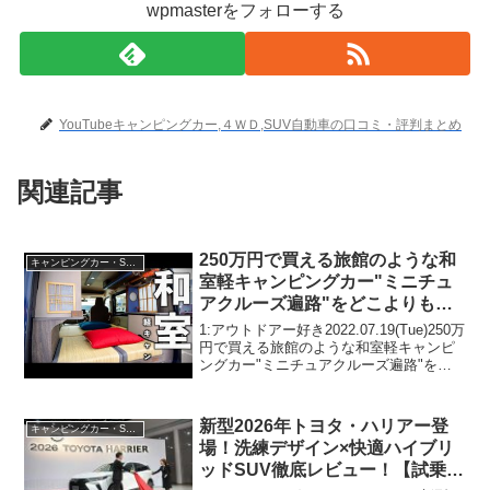
wpmasterをフォローする
YouTubeキャンピングカー,４ＷＤ,SUV自動車の口コミ・評判まとめ
関連記事
250万円で買える旅館のような和
キャンピングカー・SUV人気車種
室軽キャンピングカー"ミニチュ
アクルーズ遍路"をどこよりも詳
しく紹介します！
1:アウトドアー好き2022.07.19(Tue)250万
【"CC"subtitle】
円で買える旅館のような和室軽キャンピ
ングカー"ミニチュアクルーズ遍路"をど
こよりも詳しく紹介します！
【"CC"subtitle】って人気で話題らしい
ぞ、見逃さないで！！2:アウトドア...
新型2026年トヨタ・ハリアー登
キャンピングカー・SUV人気車種
場！洗練デザイン×快適ハイブリ
ッドSUV徹底レビュー！【試乗＆