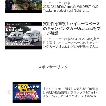
challenges!
1:アウトドアー好き
2023.02.17(Fri)Victoria's WILDEST 4WD
Tracks in budget rigs! Night run
MADNESS & comp truck level
challenges!っ...
実用性を重視！ハイエースベース
キャンピングカー・SUV人気車種
のキャンピングカーUral asiaをプ
ロが解説
1:アウトドアー好き2024.01.22(Mon)実用
性を重視！ハイエースベースのキャンピ
ングカーUral asiaをプロが解説って人気
で話題らしいぞ、見逃さないで！！2:ア
ウトドアー好き2024.01.22(Mon)この動画
は注目です！3...
スポンサーリンク
【２０２４年９月版】人気SUV「値引き
と納期の最新情報」フロンクス&フォレ
スター&ハリアー&エクストレイル&ZR-V
&アウトランダー&WR-V&ヴェゼル&カロ
ーラクロス&ライズ&キックスなど