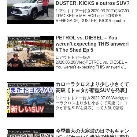
DUSTER, KICKS e outros SUV?
1:アウトドアー好き2020.03.20(Fri)NOVO
TRACKER é MELHOR que TCROSS,
RENEGADE, DUSTER, KICKS e outros
SUV?って人気で話題らしいぞ、見逃さな
いで！！2:アウ...
PETROL vs. DIESEL – You
キャンピングカー・SUV人気車種
weren’t expecting THIS answer!
// The Shed Ep 5
1:アウトドアー好き
2020.05.20(Wed)PETROL vs. DIESEL –
You weren’t expecting THIS answer! //
The Shed Ep 5って人気で話題らしいぞ、
見逃さないで！！2:アウ...
カローラクロスより少し小さくて
キャンピングカー・SUV人気車種
高級【トヨタが新型SUVを発表】
1:アウトドアー好き2022.07.06(Wed)カロ
ーラクロスより少し小さくて高級【トヨ
タが新型SUVを発表】って人気で話題ら
しいぞ、見逃さないで！！2:アウトドア
ー好き2022.07.06(Wed)この動画は注目で
す！3:アウトドアー好...
今季最大の大寒波の日でもキャン
キャンピングカー・SUV人気車種