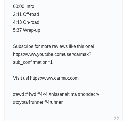
00:00 Intro
2:41 Off-road
4:43 On-road
5:37 Wrap-up
Subscribe for more reviews like this one!
https://www.youtube.com/user/carmax?
sub_confirmation=1
Visit us! https://www.carmax.com.
#awd #4wd #4×4 #nissanaltima #hondacrv
#toyota4runner #4runner