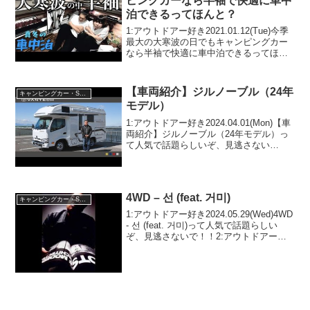
ピングカーなら半袖で快適に車中
泊できるってほんと？
1:アウトドアー好き2021.01.12(Tue)今季
最大の大寒波の日でもキャンピングカー
なら半袖で快適に車中泊できるってほん
と？って人気で話題らしいぞ、見逃さな
いで！！2:アウトドアー好き
2021.01.12(Tue)この動画は注目です！...
【車両紹介】ジルノーブル（24年
キャンピングカー・SUV人気車種
モデル）
1:アウトドアー好き2024.04.01(Mon)【車
両紹介】ジルノーブル（24年モデル）っ
て人気で話題らしいぞ、見逃さない
で！！2:アウトドアー好き
2024.04.01(Mon)この動画は注目です！3:
アウトドアー好き2024.04.01...
4WD – 선 (feat. 거미)
キャンピングカー・SUV人気車種
1:アウトドアー好き2024.05.29(Wed)4WD
- 선 (feat. 거미)って人気で話題らしい
ぞ、見逃さないで！！2:アウトドアー好
き2024.05.29(Wed)この動画は注目です！
3:アウトドアー好き2024.05.29(W...