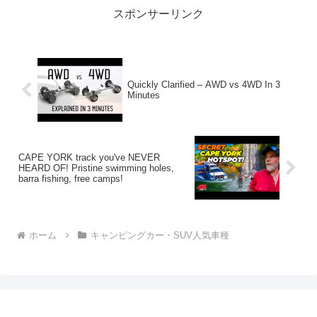
スポンサーリンク
Quickly Clarified – AWD vs 4WD In 3
Minutes
CAPE YORK track you've NEVER
HEARD OF! Pristine swimming holes,
barra fishing, free camps!
ホーム
キャンピングカー・SUV人気車種