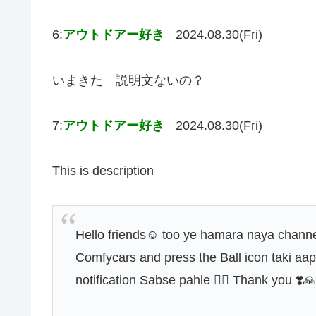
6:
アウトドアー好き
2024.08.30(Fri)
いまきた 説明文ないの？
7:
アウトドアー好き
2024.08.30(Fri)
This is description
Hello friends☺️ too ye hamara naya channe
Comfycars and press the Ball icon taki aa
notification Sabse pahle 👍🏻 Thank you ❣️